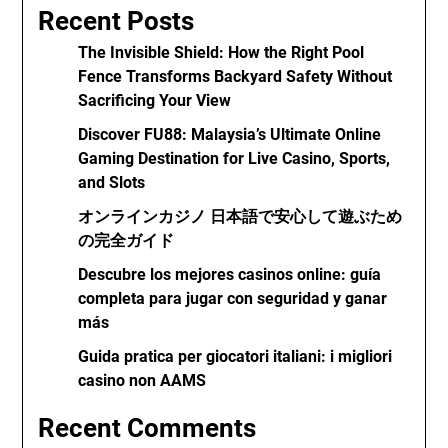
Recent Posts
The Invisible Shield: How the Right Pool
Fence Transforms Backyard Safety Without
Sacrificing Your View
Discover FU88: Malaysia’s Ultimate Online
Gaming Destination for Live Casino, Sports,
and Slots
オンラインカジノ 日本語で安心して遊ぶため
の完全ガイド
Descubre los mejores casinos online: guía
completa para jugar con seguridad y ganar
más
Guida pratica per giocatori italiani: i migliori
casino non AAMS
Recent Comments