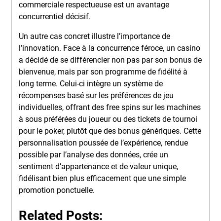
commerciale respectueuse est un avantage
concurrentiel décisif.
Un autre cas concret illustre l’importance de
l’innovation. Face à la concurrence féroce, un casino
a décidé de se différencier non pas par son bonus de
bienvenue, mais par son programme de fidélité à
long terme. Celui-ci intègre un système de
récompenses basé sur les préférences de jeu
individuelles, offrant des free spins sur les machines
à sous préférées du joueur ou des tickets de tournoi
pour le poker, plutôt que des bonus génériques. Cette
personnalisation poussée de l’expérience, rendue
possible par l’analyse des données, crée un
sentiment d’appartenance et de valeur unique,
fidélisant bien plus efficacement que une simple
promotion ponctuelle.
Related Posts: