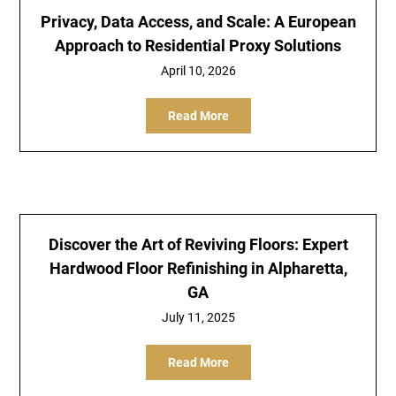
Privacy, Data Access, and Scale: A European
Approach to Residential Proxy Solutions
April 10, 2026
Read More
Discover the Art of Reviving Floors: Expert
Hardwood Floor Refinishing in Alpharetta,
GA
July 11, 2025
Read More