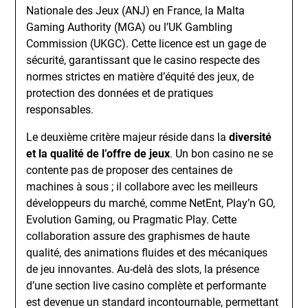
Nationale des Jeux (ANJ) en France, la Malta
Gaming Authority (MGA) ou l’UK Gambling
Commission (UKGC). Cette licence est un gage de
sécurité, garantissant que le casino respecte des
normes strictes en matière d’équité des jeux, de
protection des données et de pratiques
responsables.
Le deuxième critère majeur réside dans la
diversité
et la qualité de l’offre de jeux
. Un bon casino ne se
contente pas de proposer des centaines de
machines à sous ; il collabore avec les meilleurs
développeurs du marché, comme NetEnt, Play’n GO,
Evolution Gaming, ou Pragmatic Play. Cette
collaboration assure des graphismes de haute
qualité, des animations fluides et des mécaniques
de jeu innovantes. Au-delà des slots, la présence
d’une section live casino complète et performante
est devenue un standard incontournable, permettant