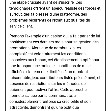
une étape cruciale avant de s’inscrire. Ces
témoignages offrent un aperçu réaliste des forces et,
surtout, des faiblesses d’une plateforme, des
problèmes récurrents de retrait aux qualités du
service client.
Prenons l’exemple d’un casino qui a fait parler de lui
positivement ces derniers mois pour sa gestion des
promotions. Alors que de nombreux sites
complexifient volontairement les conditions
associées aux bonus, cet établissement a opté pour
une transparence radicale : conditions de mise
affichées clairement et limitées à un montant
raisonnable, jeux contributeurs listés précisément, et
absence de restrictions sur les méthodes de
paiement pour activer l’offre. Cette approche
honnête, saluée par la communauté, a
considérablement renforcé sa crédibilité et son
attractivité, démontrant qu’une politique