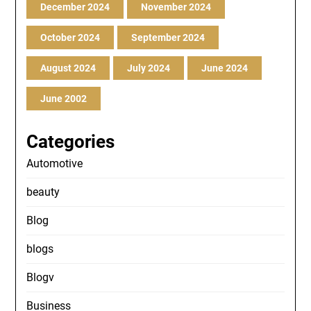
December 2024
November 2024
October 2024
September 2024
August 2024
July 2024
June 2024
June 2002
Categories
Automotive
beauty
Blog
blogs
Blogv
Business