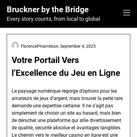
Skip
Bruckner by the Bridge
to
content
Every story counts, from local to global
FlorencePHarrelson,
September 4, 2025
Votre Portail Vers
l’Excellence du Jeu en Ligne
Le paysage numérique regorge d’options pour les
amateurs de jeux d’argent, mais trouver la perle rare
demande une expertise certaine. Il ne s’agit pas
simplement de choisir un site au hasard, mais bien
de dénicher une plateforme qui allie divertissement
de qualité, sécurité absolue et avantages tangibles.
Le chemin vers le
meilleur casino en ligne
est une