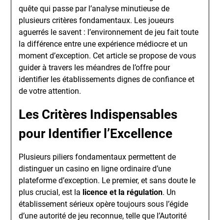
quête qui passe par l’analyse minutieuse de
plusieurs critères fondamentaux. Les joueurs
aguerrés le savent : l’environnement de jeu fait toute
la différence entre une expérience médiocre et un
moment d’exception. Cet article se propose de vous
guider à travers les méandres de l’offre pour
identifier les établissements dignes de confiance et
de votre attention.
Les Critères Indispensables
pour Identifier l’Excellence
Plusieurs piliers fondamentaux permettent de
distinguer un casino en ligne ordinaire d’une
plateforme d’exception. Le premier, et sans doute le
plus crucial, est la
licence et la régulation
. Un
établissement sérieux opère toujours sous l’égide
d’une autorité de jeu reconnue, telle que l’Autorité