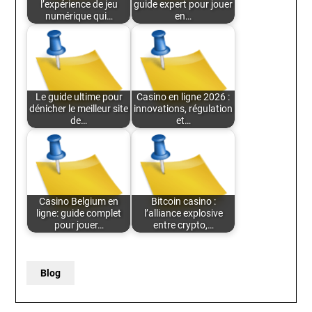
l’expérience de jeu
guide expert pour jouer
numérique qui…
en…
Le guide ultime pour
Casino en ligne 2026 :
dénicher le meilleur site
innovations, régulation
de…
et…
Casino Belgium en
Bitcoin casino :
ligne: guide complet
l’alliance explosive
pour jouer…
entre crypto,…
Blog