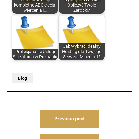
kompletne ABC cięcia,
Obliczyć Twoje
wiercenia i…
Zarobki?
Jak Wybrać Idealny
Profesjonalne Usługi
Hosting dla Twojego
Sprzątania w Poznaniu
Serwera Minecraft?
Blog
Post
Previous post
navigation