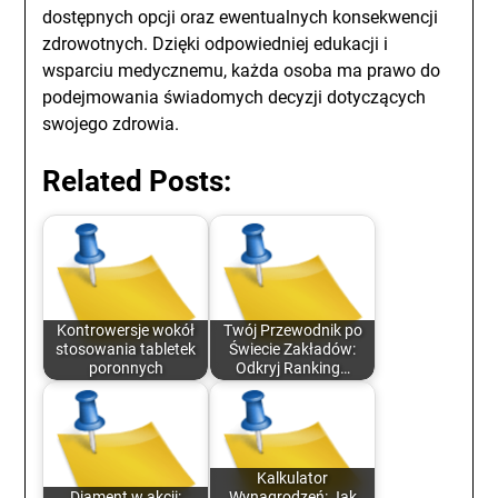
dostępnych opcji oraz ewentualnych konsekwencji
zdrowotnych. Dzięki odpowiedniej edukacji i
wsparciu medycznemu, każda osoba ma prawo do
podejmowania świadomych decyzji dotyczących
swojego zdrowia.
Related Posts:
Kontrowersje wokół
Twój Przewodnik po
stosowania tabletek
Świecie Zakładów:
poronnych
Odkryj Ranking…
Kalkulator
Diament w akcji:
Wynagrodzeń: Jak