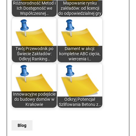
Różnorodność Metod i
Mapowanie rynku
Ich Dostępność we
zakładów: od licencji
Współczesnej…
do odpowiedzialnej gry
Twój Przewodnik po
Diament w akcji:
Świecie Zakładów:
kompletne ABC cięcia,
Odkryj Ranking…
wiercenia i…
Innowacyjne podejście
do budowy domów w
Odkryj Potencjał
Krakowie
Szlifowania Betonu z…
Blog