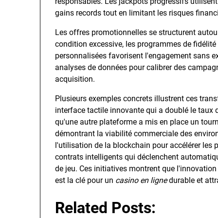
responsables. Les jackpots progressifs utilisent
gains records tout en limitant les risques financ
Les offres promotionnelles se structurent auto
condition excessive, les programmes de fidélité 
personnalisées favorisent l'engagement sans exp
analyses de données pour calibrer des campagne
acquisition.
Plusieurs exemples concrets illustrent ces tran
interface tactile innovante qui a doublé le taux 
qu'une autre plateforme a mis en place un tour
démontrant la viabilité commerciale des envir
l'utilisation de la blockchain pour accélérer les 
contrats intelligents qui déclenchent automatiq
de jeu. Ces initiatives montrent que l'innovati
est la clé pour un
casino en ligne
durable et attr
Related Posts: