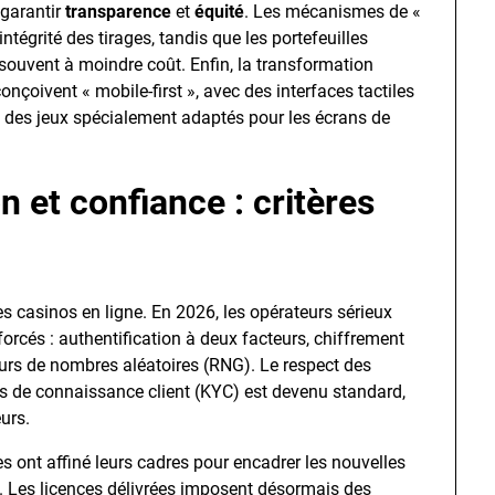
garantir
transparence
et
équité
. Les mécanismes de «
intégrité des tirages, tandis que les portefeuilles
souvent à moindre coût. Enfin, la transformation
onçoivent « mobile-first », avec des interfaces tactiles
 des jeux spécialement adaptés pour les écrans de
n et confiance : critères
s casinos en ligne. En 2026, les opérateurs sérieux
orcés : authentification à deux facteurs, chiffrement
eurs de nombres aléatoires (RNG). Le respect des
ns de connaissance client (KYC) est devenu standard,
eurs.
es ont affiné leurs cadres pour encadrer les nouvelles
s. Les licences délivrées imposent désormais des