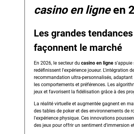
casino en ligne
en
Les grandes tendances
façonnent le marché
En 2026, le secteur du
casino en ligne
s'appuie 
redéfinissent l'expérience joueur. L'intégration de
recommandation ultra-personnalisés, adaptant l'
les comportements et préférences. Les algorithm
jeux et favorisent la fidélisation grâce à des 
La réalité virtuelle et augmentée gagnent en mat
des tables de poker et des environnements de rou
l'expérience physique. Ces innovations poussent
des jeux pour offrir un sentiment d'immersion et 