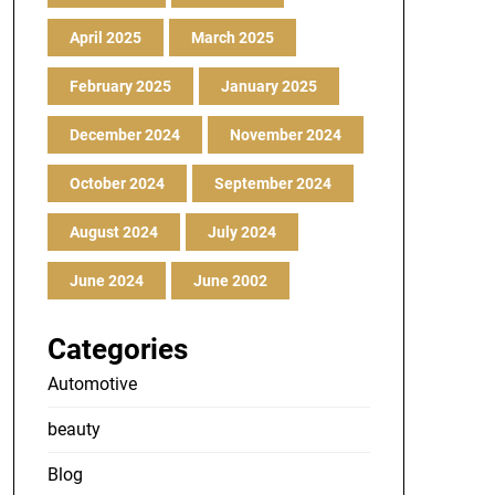
April 2025
March 2025
February 2025
January 2025
December 2024
November 2024
October 2024
September 2024
August 2024
July 2024
June 2024
June 2002
Categories
Automotive
beauty
Blog