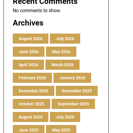
Recent Comments
No comments to show.
Archives
August 2026
July 2026
June 2026
May 2026
April 2026
March 2026
February 2026
January 2026
December 2025
November 2025
October 2025
September 2025
August 2025
July 2025
June 2025
May 2025