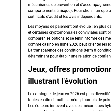
mécanismes de prévention et d'accompagnement (
comportements à risque). Pour choisir un opérateu
certificats d'audit et les avis indépendants.
Les moyens de paiement ont évolué : en plus de
et certaines cryptomonnaies conviviales sont pr
comparer les options et se tenir informé des mei
comme
casino en ligne 2026
peut orienter les 
La transparence des conditions (term & condition
déterminant pour établir une relation de confian
Jeux, offres promotionn
illustrant l'évolution
Le catalogue de jeux en 2026 est plus diversif
tables en direct multi-caméras, tournois de poker
Les éditeurs innovent avec des mécaniques hyb