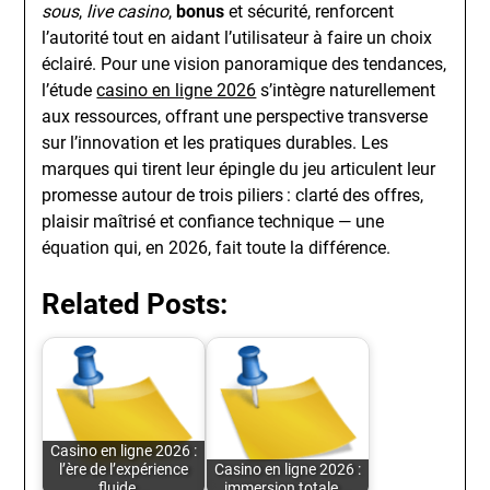
sous
,
live casino
,
bonus
et sécurité, renforcent
l’autorité tout en aidant l’utilisateur à faire un choix
éclairé. Pour une vision panoramique des tendances,
l’étude
casino en ligne 2026
s’intègre naturellement
aux ressources, offrant une perspective transverse
sur l’innovation et les pratiques durables. Les
marques qui tirent leur épingle du jeu articulent leur
promesse autour de trois piliers : clarté des offres,
plaisir maîtrisé et confiance technique — une
équation qui, en 2026, fait toute la différence.
Related Posts:
Casino en ligne 2026 :
l’ère de l’expérience
Casino en ligne 2026 :
fluide,…
immersion totale,…