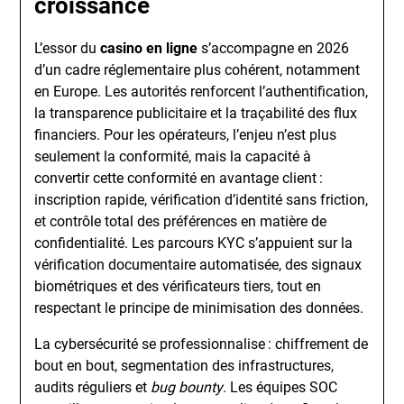
croissance
L’essor du
casino en ligne
s’accompagne en 2026
d’un cadre réglementaire plus cohérent, notamment
en Europe. Les autorités renforcent l’authentification,
la transparence publicitaire et la traçabilité des flux
financiers. Pour les opérateurs, l’enjeu n’est plus
seulement la conformité, mais la capacité à
convertir cette conformité en avantage client :
inscription rapide, vérification d’identité sans friction,
et contrôle total des préférences en matière de
confidentialité. Les parcours KYC s’appuient sur la
vérification documentaire automatisée, des signaux
biométriques et des vérificateurs tiers, tout en
respectant le principe de minimisation des données.
La cybersécurité se professionnalise : chiffrement de
bout en bout, segmentation des infrastructures,
audits réguliers et
bug bounty
. Les équipes SOC