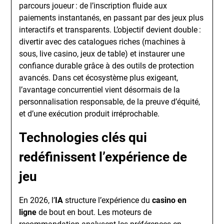
parcours joueur : de l’inscription fluide aux
paiements instantanés, en passant par des jeux plus
interactifs et transparents. L’objectif devient double :
divertir avec des catalogues riches (machines à
sous, live casino, jeux de table) et instaurer une
confiance durable grâce à des outils de protection
avancés. Dans cet écosystème plus exigeant,
l’avantage concurrentiel vient désormais de la
personnalisation responsable, de la preuve d’équité,
et d’une exécution produit irréprochable.
Technologies clés qui
redéfinissent l’expérience de
jeu
En 2026, l’
IA
structure l’expérience du
casino en
ligne
de bout en bout. Les moteurs de