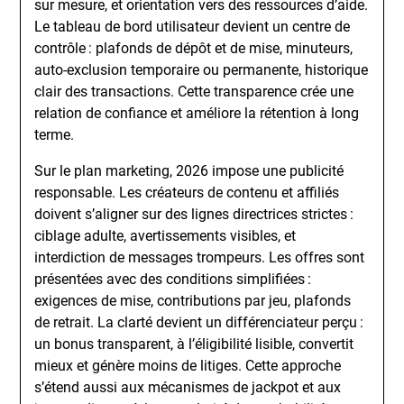
sur mesure, et orientation vers des ressources d’aide.
Le tableau de bord utilisateur devient un centre de
contrôle : plafonds de dépôt et de mise, minuteurs,
auto-exclusion temporaire ou permanente, historique
clair des transactions. Cette transparence crée une
relation de confiance et améliore la rétention à long
terme.
Sur le plan marketing, 2026 impose une publicité
responsable. Les créateurs de contenu et affiliés
doivent s’aligner sur des lignes directrices strictes :
ciblage adulte, avertissements visibles, et
interdiction de messages trompeurs. Les offres sont
présentées avec des conditions simplifiées :
exigences de mise, contributions par jeu, plafonds
de retrait. La clarté devient un différenciateur perçu :
un bonus transparent, à l’éligibilité lisible, convertit
mieux et génère moins de litiges. Cette approche
s’étend aussi aux mécanismes de jackpot et aux