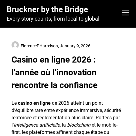
Skip
Bruckner by the Bridge
to
content
Every story counts, from local to global
FlorencePHarrelson,
January 9, 2026
Casino en ligne 2026 :
l’année où l’innovation
rencontre la confiance
Le
casino en ligne
de 2026 atteint un point
d’équilibre rare entre expérience immersive, sécurité
renforcée et réglementation plus claire. Portées par
l’
intelligence artificielle
, la
blockchain
et le mobile-
first, les plateformes affinent chaque étape du