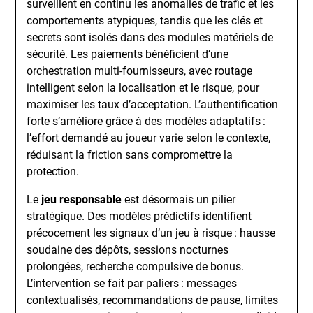
surveillent en continu les anomalies de trafic et les
comportements atypiques, tandis que les clés et
secrets sont isolés dans des modules matériels de
sécurité. Les paiements bénéficient d’une
orchestration multi-fournisseurs, avec routage
intelligent selon la localisation et le risque, pour
maximiser les taux d’acceptation. L’authentification
forte s’améliore grâce à des modèles adaptatifs :
l’effort demandé au joueur varie selon le contexte,
réduisant la friction sans compromettre la
protection.
Le
jeu responsable
est désormais un pilier
stratégique. Des modèles prédictifs identifient
précocement les signaux d’un jeu à risque : hausse
soudaine des dépôts, sessions nocturnes
prolongées, recherche compulsive de bonus.
L’intervention se fait par paliers : messages
contextualisés, recommandations de pause, limites