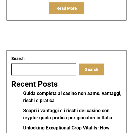
Read More
Search
Search
Recent Posts
Guida completa ai casino non aams: vantaggi,
rischi e pratica
Scopri i vantaggi e i rischi dei casino con
crypto: guida pratica per giocatori in Italia
Unlocking Exceptional Crop Vitality: How