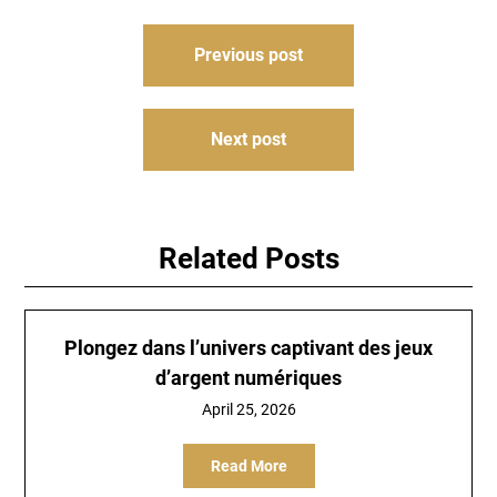
Post
Previous post
navigation
Next post
Related Posts
Plongez dans l’univers captivant des jeux
d’argent numériques
April 25, 2026
Read More