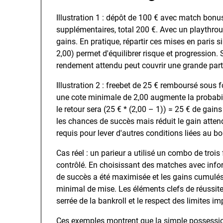
Illustration 1 : dépôt de 100 € avec match bonu
supplémentaires, total 200 €. Avec un playthroug
gains. En pratique, répartir ces mises en paris
2,00) permet d'équilibrer risque et progression. 
rendement attendu peut couvrir une grande partie
Illustration 2 : freebet de 25 € remboursé sous 
une cote minimale de 2,00 augmente la probabili
le retour sera (25 € * (2,00 – 1)) = 25 € de gai
les chances de succès mais réduit le gain atten
requis pour lever d'autres conditions liées au b
Cas réel : un parieur a utilisé un combo de troi
contrôlé. En choisissant des matches avec inform
de succès a été maximisée et les gains cumulés o
minimal de mise. Les éléments clefs de réussite
serrée de la bankroll et le respect des limites 
Ces exemples montrent que la simple possessi