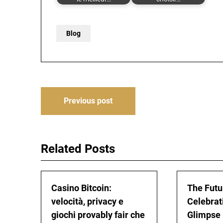
Blog
Post
Previous post
navigation
Related Posts
Casino Bitcoin:
The Futu
velocità, privacy e
Celebrat
giochi provably fair che
Glimpse 