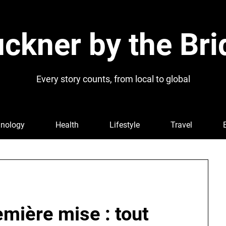
ckner by the Bri
Every story counts, from local to global
nology
Health
Lifestyle
Travel
mière mise : tout