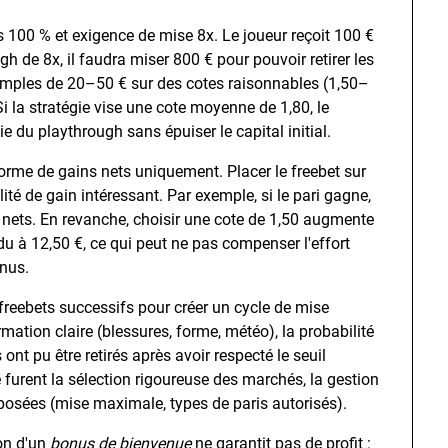
s 100 % et exigence de mise 8x. Le joueur reçoit 100 €
h de 8x, il faudra miser 800 € pour pouvoir retirer les
 simples de 20–50 € sur des cotes raisonnables (1,50–
Si la stratégie vise une cote moyenne de 1,80, le
 du playthrough sans épuiser le capital initial.
forme de gains nets uniquement. Placer le freebet sur
té de gain intéressant. Par exemple, si le pari gagne,
ns nets. En revanche, choisir une cote de 1,50 augmente
du à 12,50 €, ce qui peut ne pas compenser l'effort
onus.
s freebets successifs pour créer un cycle de mise
ation claire (blessures, forme, météo), la probabilité
nt pu être retirés après avoir respecté le seuil
 furent la sélection rigoureuse des marchés, la gestion
imposées (mise maximale, types de paris autorisés).
on d'un
bonus de bienvenue
ne garantit pas de profit :