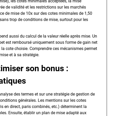
ise), les cotes minimales acceptées, la mise
e de validité et les restrictions sur les marchés
nce de mise de 10x sur des cotes minimales de 1,50
ns trop de conditions de mise, surtout pour les
end aussi du calcul de la valeur réelle après mise. Un
reebet est remboursé uniquement sous forme de gain net
elon la cote choisie. Comprendre ces mécanismes permet
 mise et à sa stratégie.
imiser son bonus :
atiques
analyse des termes et sur une stratégie de gestion de
 conditions générales. Les mentions sur les cotes
is en direct, paris combinés, etc.) déterminent la
bles. Ensuite, établir un plan de mise adapté aux