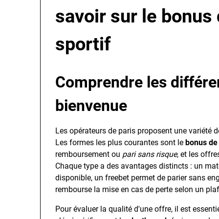
savoir sur le bonus
sportif
Comprendre les différe
bienvenue
Les opérateurs de paris proposent une variété 
Les formes les plus courantes sont le
bonus de
remboursement ou
pari sans risque
, et les off
Chaque type a des avantages distincts : un m
disponible, un freebet permet de parier sans en
rembourse la mise en cas de perte selon un pla
Pour évaluer la qualité d'une offre, il est essen