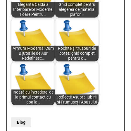
Eleganța Caldă a
Ghid complet pentru
Interioarelor Moderne:
alegerea de material
Foare Pentru…
plafon…
Armura Modernă: Cum
Rochițe și trusouri de
Bijuteriile de Aur
botez: ghid complet
Redefinesc…
pentru o…
Înoată cu încredere: de
la primul contact cu
Reflectii Asupra Iubirii
apa la…
și Frumuseții Apusului
Blog