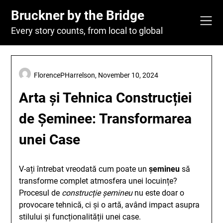
Skip
Bruckner by the Bridge
to
content
Every story counts, from local to global
FlorencePHarrelson,
November 10, 2024
Arta și Tehnica Construcției
de Șeminee: Transformarea
unei Case
V-ați întrebat vreodată cum poate un
șemineu
să
transforme complet atmosfera unei locuințe?
Procesul de
construcție șemineu
nu este doar o
provocare tehnică, ci și o artă, având impact asupra
stilului și funcționalității unei case.