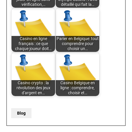
vérification,…
détaillé qui fait la…
Casino en ligne
Parier en Belgique: tout
français : ce que
comprendre pour
chaque joueur doit…
choisir un…
Casino crypto : la
Casino Belgique en
révolution des jeux
ligne : comprendre,
d'argent en…
choisir et…
Blog