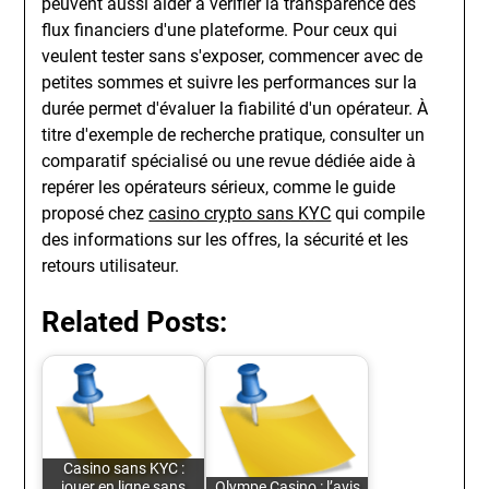
peuvent aussi aider à vérifier la transparence des
flux financiers d'une plateforme. Pour ceux qui
veulent tester sans s'exposer, commencer avec de
petites sommes et suivre les performances sur la
durée permet d'évaluer la fiabilité d'un opérateur. À
titre d'exemple de recherche pratique, consulter un
comparatif spécialisé ou une revue dédiée aide à
repérer les opérateurs sérieux, comme le guide
proposé chez
casino crypto sans KYC
qui compile
des informations sur les offres, la sécurité et les
retours utilisateur.
Related Posts:
Casino sans KYC :
jouer en ligne sans
Olympe Casino : l’avis