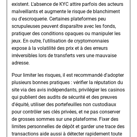
existent. L'absence de KYC attire parfois des acteurs
malveillants et augmente le risque de blanchiment
ou d'escroquerie. Certaines plateformes peu
scrupuleuses peuvent disparaître avec les fonds,
pratiquer des conditions opaques ou manipuler les
jeux. En outre, l'utilisation de cryptomonnaies
expose à la volatilité des prix et à des erreurs
irréversibles lors de transferts vers une mauvaise
adresse.
Pour limiter les risques, il est recommandé d'adopter
plusieurs bonnes pratiques : vérifier la réputation du
site via des avis indépendants, privilégier les casinos
qui publient des audits de sécurité et des preuves
d'équité, utiliser des portefeuilles non custodiaux
pour contrôler ses clés privées, et ne pas conserver
de grosses sommes sur une plateforme. Fixer des
limites personnelles de dépôt et garder une trace des
transactions aide aussi à détecter rapidement toute