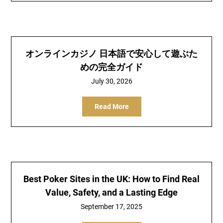
オンラインカジノ 日本語で安心して遊ぶた
めの完全ガイド
July 30, 2026
Read More
Best Poker Sites in the UK: How to Find Real
Value, Safety, and a Lasting Edge
September 17, 2025