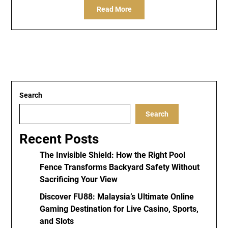
Read More
Search
Search
Recent Posts
The Invisible Shield: How the Right Pool
Fence Transforms Backyard Safety Without
Sacrificing Your View
Discover FU88: Malaysia’s Ultimate Online
Gaming Destination for Live Casino, Sports,
and Slots