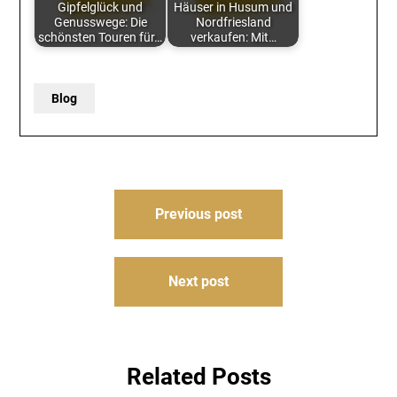
Gipfelglück und
Häuser in Husum und
Genusswege: Die
Nordfriesland
schönsten Touren für…
verkaufen: Mit…
Blog
Post
Previous post
navigation
Next post
Related Posts