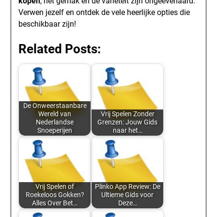
kopen
, het gemak en de variëteit zijn ongeëvenaard.
Verwen jezelf en ontdek de vele heerlijke opties die
beschikbaar zijn!
Related Posts:
De Onweerstaanbare
Wereld van
Vrij Spelen Zonder
Nederlandse
Grenzen: Jouw Gids
Snoeperijen
naar het…
Vrij Spelen of
Plinko App Review: De
Roekeloos Gokken?
Ultieme Gids voor
Alles Over Bet…
Deze…