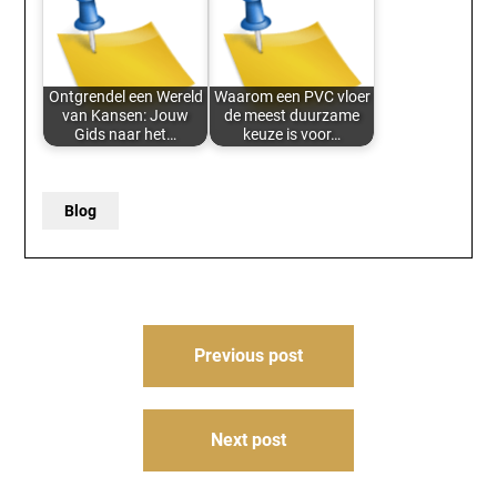
Ontgrendel een Wereld
Waarom een PVC vloer
van Kansen: Jouw
de meest duurzame
Gids naar het…
keuze is voor…
Blog
Post
Previous post
navigation
Next post