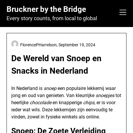
Skip
Bruckner by the Bridge
to
content
Every story counts, from local to global
FlorencePHarrelson,
September 19, 2024
De Wereld van Snoep en
Snacks in Nederland
In Nederland is
snoep
een populaire lekkernij waar
jong en oud van genieten. Van kleurrijke
snoepjes
tot
heerlijke
chocolade
en knapperige
chips
, er is voor
ieder wat wils. Deze lekkernijen zijn eenvoudig te
vinden, zowel in fysieke winkels als online.
Snoep: De Zoete Verleiding