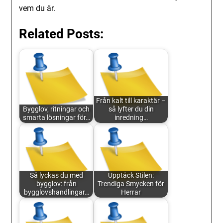
vem du är.
Related Posts:
Från kalt till karaktär –
Bygglov, ritningar och
så lyfter du din
smarta lösningar för…
inredning…
Så lyckas du med
Upptäck Stilen:
bygglov: från
Trendiga Smycken för
bygglovshandlingar…
Herrar