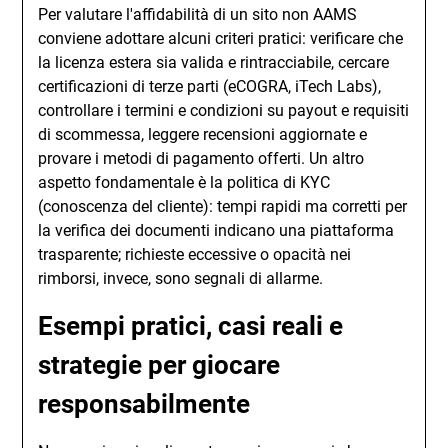
Per valutare l'affidabilità di un sito non AAMS
conviene adottare alcuni criteri pratici: verificare che
la licenza estera sia valida e rintracciabile, cercare
certificazioni di terze parti (eCOGRA, iTech Labs),
controllare i termini e condizioni su payout e requisiti
di scommessa, leggere recensioni aggiornate e
provare i metodi di pagamento offerti. Un altro
aspetto fondamentale è la politica di KYC
(conoscenza del cliente): tempi rapidi ma corretti per
la verifica dei documenti indicano una piattaforma
trasparente; richieste eccessive o opacità nei
rimborsi, invece, sono segnali di allarme.
Esempi pratici, casi reali e
strategie per giocare
responsabilmente