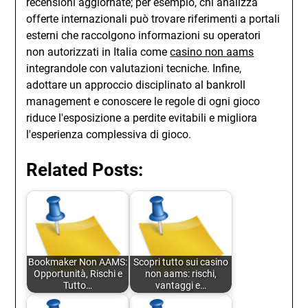
recensioni aggiornate; per esempio, chi analizza
offerte internazionali può trovare riferimenti a portali
esterni che raccolgono informazioni su operatori
non autorizzati in Italia come
casino non aams
integrandole con valutazioni tecniche. Infine,
adottare un approccio disciplinato al bankroll
management e conoscere le regole di ogni gioco
riduce l'esposizione a perdite evitabili e migliora
l'esperienza complessiva di gioco.
Related Posts:
Bookmaker Non AAMS:
Scopri tutto sui casino
Opportunità, Rischi e
non aams: rischi,
Tutto…
vantaggi e…