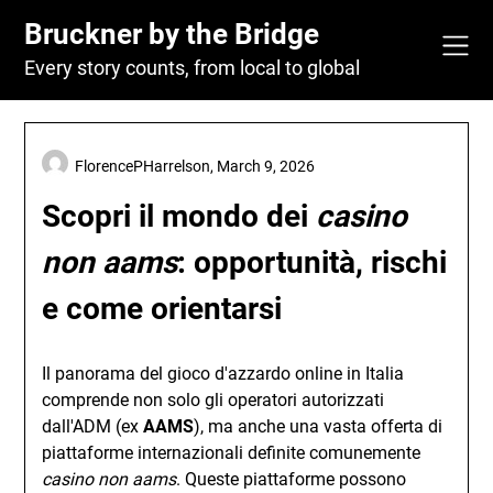
Skip
Bruckner by the Bridge
to
content
Every story counts, from local to global
FlorencePHarrelson,
March 9, 2026
Scopri il mondo dei
casino
non aams
: opportunità, rischi
e come orientarsi
Il panorama del gioco d'azzardo online in Italia
comprende non solo gli operatori autorizzati
dall'ADM (ex
AAMS
), ma anche una vasta offerta di
piattaforme internazionali definite comunemente
casino non aams
. Queste piattaforme possono