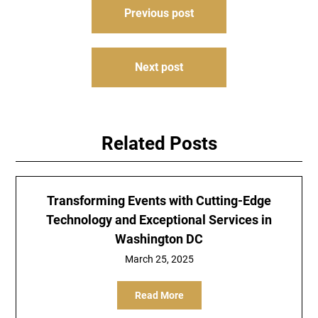
Previous post
navigation
Next post
Related Posts
Transforming Events with Cutting-Edge
Technology and Exceptional Services in
Washington DC
March 25, 2025
Read More