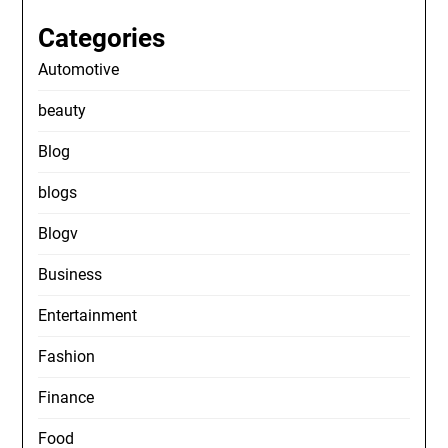
Categories
Automotive
beauty
Blog
blogs
Blogv
Business
Entertainment
Fashion
Finance
Food