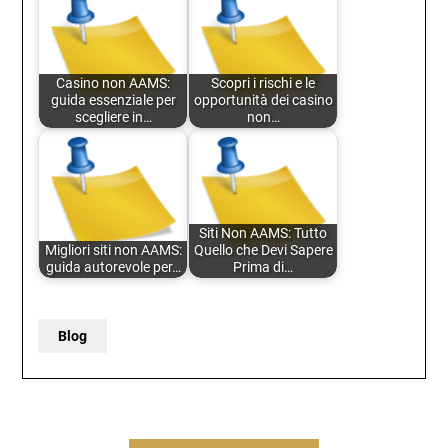
Casino non AAMS:
Scopri i rischi e le
guida essenziale per
opportunità dei casino
scegliere in…
non…
Siti Non AAMS: Tutto
Migliori siti non AAMS:
Quello che Devi Sapere
guida autorevole per…
Prima di…
Blog
Post