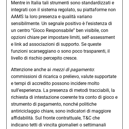
Mentre in Italia tali strumenti sono standardizzati e
integrati con il sistema regolato, su piattaforme non
AAMS la loro presenza e qualità variano
sensibilmente. Un segnale positivo è l’esistenza di
un centro “Gioco Responsabile” ben visibile, con
opzioni chiare per impostare limiti, self-assessment
e link ad associazioni di supporto. Se queste
funzioni scarseggiano o sono poco trasparenti, il
livello di rischio percepito cresce.
Attenzione anche ai
mezzi di pagamento
:
commissioni di ricarica o prelievo, valute supportate
e tempi di accredito possono incidere molto
sull’esperienza. La presenza di metodi tracciabili, la
richiesta di intestazione coerente tra conto di gioco e
strumento di pagamento, nonché politiche
antiriciclaggio chiare, sono indicatori di maggiore
affidabilità. Sul fronte contrattuale, T&C che
indicano tetti di vincita giornalieri o settimanali