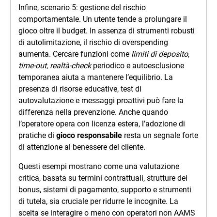
Infine, scenario 5: gestione del rischio
comportamentale. Un utente tende a prolungare il
gioco oltre il budget. In assenza di strumenti robusti
di autolimitazione, il rischio di overspending
aumenta. Cercare funzioni come
limiti di deposito
,
time-out
,
realtà-check
periodico e autoesclusione
temporanea aiuta a mantenere l’equilibrio. La
presenza di risorse educative, test di
autovalutazione e messaggi proattivi può fare la
differenza nella prevenzione. Anche quando
l’operatore opera con licenza estera, l’adozione di
pratiche di
gioco responsabile
resta un segnale forte
di attenzione al benessere del cliente.
Questi esempi mostrano come una valutazione
critica, basata su termini contrattuali, strutture dei
bonus, sistemi di pagamento, supporto e strumenti
di tutela, sia cruciale per ridurre le incognite. La
scelta se interagire o meno con operatori non AAMS