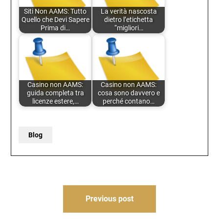
Siti Non AAMS: Tutto
La verità nascosta
Quello che Devi Sapere
dietro l’etichetta
Prima di…
“migliori…
Casino non AAMS:
Casino non AAMS:
guida completa tra
cosa sono davvero e
licenze estere,…
perché contano…
Blog
Post
Previous post
navigation