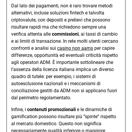
Dal lato dei pagamenti, non è raro trovare metodi
alternativi, incluse soluzioni fintech e talvolta
criptovalute, con depositi e prelievi che possono
risultare rapidi ma che richiedono sempre una
verifica attenta alle
commissioni
, ai tassi di cambio
e ai limiti di transazione. In rete molti utenti cercano
confronti e analisi sui
casino non aams
per capire
differenze, opportunità ed eventuali criticità rispetto
agli operatori ADM. È importante sottolineare che
l’assenza della licenza italiana implica un diverso
quadro di tutele: per esempio, i sistemi di
autoesclusione nazionali e i meccanismi di
conciliazione gestiti da ADM non si applicano fuori
dal perimetro regolamentato.
Infine, i
contenuti promozionali
e le dinamiche di
gamification possono risultare più “spinte” rispetto
al mercato domestico. Questo non significa
necessariamente qualità inferiore o maggiore