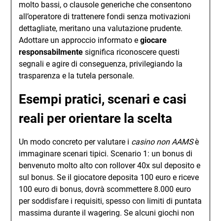
molto bassi, o clausole generiche che consentono
all’operatore di trattenere fondi senza motivazioni
dettagliate, meritano una valutazione prudente.
Adottare un approccio informato e
giocare
responsabilmente
significa riconoscere questi
segnali e agire di conseguenza, privilegiando la
trasparenza e la tutela personale.
Esempi pratici, scenari e casi
reali per orientare la scelta
Un modo concreto per valutare i
casino non AAMS
è
immaginare scenari tipici. Scenario 1: un bonus di
benvenuto molto alto con rollover 40x sul deposito e
sul bonus. Se il giocatore deposita 100 euro e riceve
100 euro di bonus, dovrà scommettere 8.000 euro
per soddisfare i requisiti, spesso con limiti di puntata
massima durante il wagering. Se alcuni giochi non