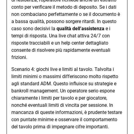
conto per verificare il metodo di deposito. Se i dati
non combaciano perfettamente o se il documento è
a bassa qualità, possono sorgere ritardi. In questo
caso sono decisivi la
qualità dell’assistenza
e i
tempi di risposta. Una live chat attiva 24/7 con
risposte tracciabili e un help center dettagliato
consente di risolvere più rapidamente eventuali
frizioni.
Scenario 4: giochi live e limiti al tavolo. Talvolta i
limiti minimi o massimi differiscono molto rispetto
agli standard ADM. Questo influisce su strategie e
bankroll management. Un operatore serio espone
chiaramente i limiti per tavolo e per giocatore,
nonché eventuali limiti di vincita per sessione. In
mancanza di queste informazioni, è prudente testare
con puntate minime e osservare il comportamento
del tavolo prima di impegnare cifre importanti.