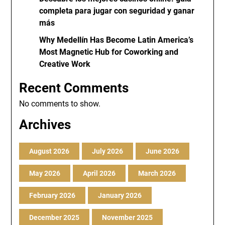
completa para jugar con seguridad y ganar
más
Why Medellín Has Become Latin America’s
Most Magnetic Hub for Coworking and
Creative Work
Recent Comments
No comments to show.
Archives
August 2026
July 2026
June 2026
May 2026
April 2026
March 2026
February 2026
January 2026
December 2025
November 2025