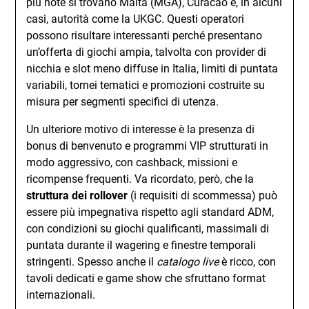
più note si trovano Malta (MGA), Curacao e, in alcuni
casi, autorità come la UKGC. Questi operatori
possono risultare interessanti perché presentano
un’offerta di giochi ampia, talvolta con provider di
nicchia e slot meno diffuse in Italia, limiti di puntata
variabili, tornei tematici e promozioni costruite su
misura per segmenti specifici di utenza.
Un ulteriore motivo di interesse è la presenza di
bonus di benvenuto e programmi VIP strutturati in
modo aggressivo, con cashback, missioni e
ricompense frequenti. Va ricordato, però, che la
struttura dei rollover
(i requisiti di scommessa) può
essere più impegnativa rispetto agli standard ADM,
con condizioni su giochi qualificanti, massimali di
puntata durante il wagering e finestre temporali
stringenti. Spesso anche il
catalogo live
è ricco, con
tavoli dedicati e game show che sfruttano format
internazionali.