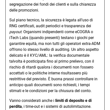
segregazione dei fondi dei clienti e sulla chiarezza
delle promozioni.
Sul piano tecnico, la sicurezza è legata all’uso di
RNG certificati, audit periodici e trasparenza dei
payout
. Organismi indipendenti come eCOGRA o
iTech Labs (quando presenti) testano i giochi per
garantire equità, ma non tutti gli operatori extra-ADM
offrono lo stesso livello di auditing. Un altro aspetto
delicato è il KYC/AML: la verifica documentale
talvolta è posticipata fino al primo prelievo, con il
rischio di ritardi qualora i documenti non fossero
accettati o le politiche interne risultassero più
restrittive del previsto. È buona prassi controllare in
anticipo quali documenti sono richiesti, i tempi
stimati e le condizioni per la chiusura del conto.
Vanno considerati anche i
limiti di deposito e di
perdita
, i time-out e i sistemi di autolimitazione.