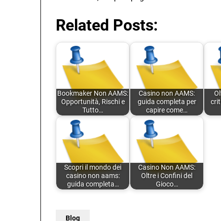
Related Posts:
Bookmaker Non AAMS:
Casino non AAMS:
Ol
Opportunità, Rischi e
guida completa per
cri
Tutto…
capire come…
Scopri il mondo dei
Casino Non AAMS:
casino non aams:
Oltre i Confini del
guida completa…
Gioco…
Blog