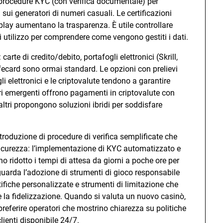
, procedure KYC (con verifica documentale) per
i sui generatori di numeri casuali. Le certificazioni
ir play aumentano la trasparenza. È utile controllare
di utilizzo per comprendere come vengono gestiti i dati.
rte di credito/debito, portafogli elettronici (Skrill,
afecard sono ormai standard. Le opzioni con prelievi
fogli elettronici e le criptovalute tendono a garantire
ori emergenti offrono pagamenti in criptovalute con
tri propongono soluzioni ibridi per soddisfare
troduzione di procedure di verifica semplificate che
sicurezza: l’implementazione di KYC automatizzato e
nno ridotto i tempi di attesa da giorni a poche ore per
iguarda l’adozione di strumenti di gioco responsabile
tifiche personalizzate e strumenti di limitazione che
re la fidelizzazione. Quando si valuta un nuovo casinò,
 preferire operatori che mostrino chiarezza su politiche
ienti disponibile 24/7.