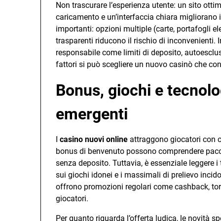
Non trascurare l’esperienza utente: un sito ottim
caricamento e un’interfaccia chiara migliorano il
importanti: opzioni multiple (carte, portafogli elet
trasparenti riducono il rischio di inconvenienti. I
responsabile come limiti di deposito, autoesclus
fattori si può scegliere un nuovo casinò che co
Bonus, giochi e tecnolo
emergenti
I
casino nuovi online
attraggono giocatori con of
bonus di benvenuto possono comprendere pacchetti
senza deposito. Tuttavia, è essenziale leggere i t
sui giochi idonei e i massimali di prelievo incid
offrono promozioni regolari come cashback, to
giocatori.
Per quanto riguarda l’offerta ludica, le novità