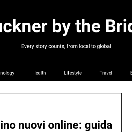
ckner by the Bri
Every story counts, from local to global
nology
Health
Lifestyle
Travel
sino nuovi online: guida