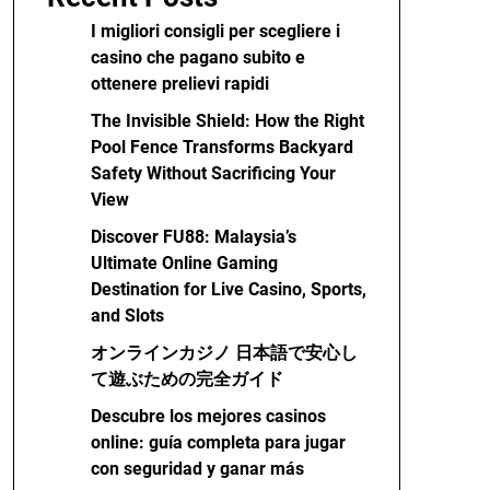
I migliori consigli per scegliere i
casino che pagano subito e
ottenere prelievi rapidi
The Invisible Shield: How the Right
Pool Fence Transforms Backyard
Safety Without Sacrificing Your
View
Discover FU88: Malaysia’s
Ultimate Online Gaming
Destination for Live Casino, Sports,
and Slots
オンラインカジノ 日本語で安心し
て遊ぶための完全ガイド
Descubre los mejores casinos
online: guía completa para jugar
con seguridad y ganar más