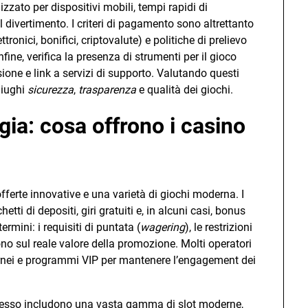
izzato per dispositivi mobili, tempi rapidi di
 divertimento. I criteri di pagamento sono altrettanto
tronici, bonifici, criptovalute) e politiche di prelievo
nfine, verifica la presenza di strumenti per il gioco
ione e link a servizi di supporto. Valutando questi
niughi
sicurezza
,
trasparenza
e qualità dei giochi.
gia: cosa offrono i casino
ferte innovative e una varietà di giochi moderna. I
 di depositi, giri gratuiti e, in alcuni casi, bonus
ermini: i requisiti di puntata (
wagering
), le restrizioni
ono sul reale valore della promozione. Molti operatori
rnei e programmi VIP per mantenere l’engagement dei
 spesso includono una vasta gamma di slot moderne,