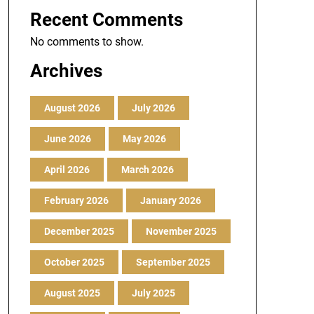
Recent Comments
No comments to show.
Archives
August 2026
July 2026
June 2026
May 2026
April 2026
March 2026
February 2026
January 2026
December 2025
November 2025
October 2025
September 2025
August 2025
July 2025