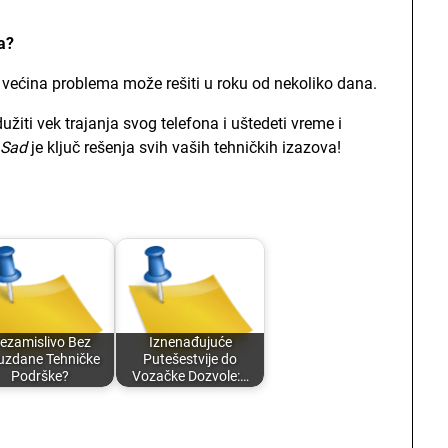
a?
se većina problema može rešiti u roku od nekoliko dana.
ti vek trajanja svog telefona i uštedeti vreme i
 Sad
je ključ rešenja svih vaših tehničkih izazova!
ezamislivo Bez
Iznenađujuće
uzdane Tehničke
Putešestvije do
Podrške?
Vozačke Dozvole:…