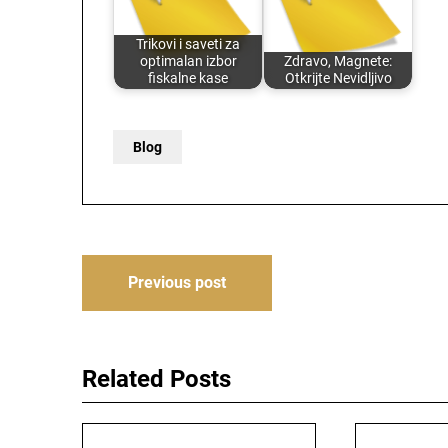
Trikovi i saveti za
optimalan izbor
Zdravo, Magnete:
fiskalne kase
Otkrijte Nevidljivo
Blog
Post
Previous post
navigation
Related Posts