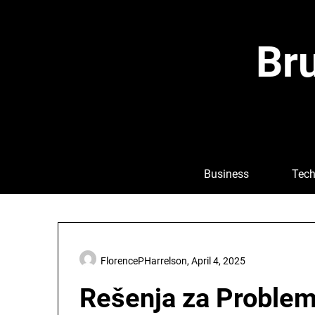
Skip
to
content
Bru
Business
Tech
FlorencePHarrelson,
April 4, 2025
Rešenja za Problem