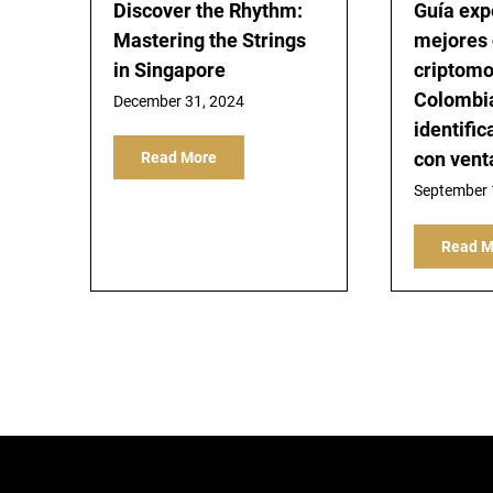
Discover the Rhythm:
Guía exp
Mastering the Strings
mejores 
in Singapore
criptom
Colombi
December 31, 2024
identific
con vent
Read More
September 
Read M