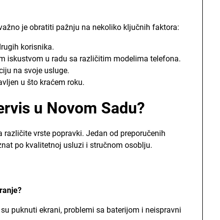
 važno je obratiti pažnju na nekoliko ključnih faktora:
drugih korisnika.
im iskustvom u radu sa različitim modelima telefona.
ciju na svoje usluge.
vljen u što kraćem roku.
ervis u Novom Sadu?
za različite vrste popravki. Jedan od preporučenih
znat po kvalitetnoj usluzi i stručnom osoblju.
iranje?
su puknuti ekrani, problemi sa baterijom i neispravni