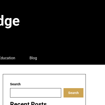
dge
Education
Blog
Search
Search
Recent Posts