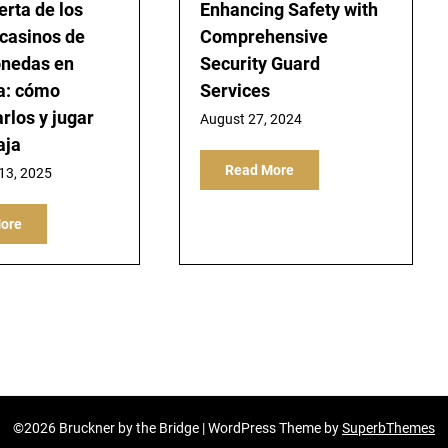
erta de los
Enhancing Safety with
casinos de
Comprehensive
onedas en
Security Guard
a: cómo
Services
arlos y jugar
August 27, 2024
aja
Read More
13, 2025
ore
©2026 Bruckner by the Bridge
| WordPress Theme by
SuperbThemes