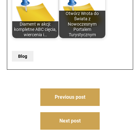
Otwórz Wrota do
Świata z
Diament w akcji:
Nowoczesnym
kompletne ABC cięcia,
Portalem
wiercenia i…
Turystycznym
Blog
Post
Previous post
navigation
Next post