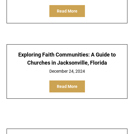
Read More
Exploring Faith Communities: A Guide to
Churches in Jacksonville, Florida
December 24, 2024
Read More