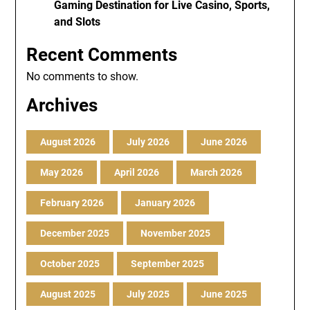
Gaming Destination for Live Casino, Sports,
and Slots
Recent Comments
No comments to show.
Archives
August 2026
July 2026
June 2026
May 2026
April 2026
March 2026
February 2026
January 2026
December 2025
November 2025
October 2025
September 2025
August 2025
July 2025
June 2025