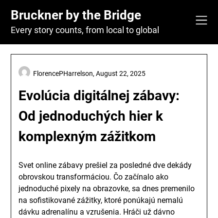
Skip
Bruckner by the Bridge
to
content
Every story counts, from local to global
FlorencePHarrelson,
August 22, 2025
Evolúcia digitálnej zábavy:
Od jednoduchých hier k
komplexným zážitkom
Svet online zábavy prešiel za posledné dve dekády
obrovskou transformáciou. Čo začínalo ako
jednoduché pixely na obrazovke, sa dnes premenilo
na sofistikované zážitky, ktoré ponúkajú nemalú
dávku adrenalínu a vzrušenia. Hráči už dávno