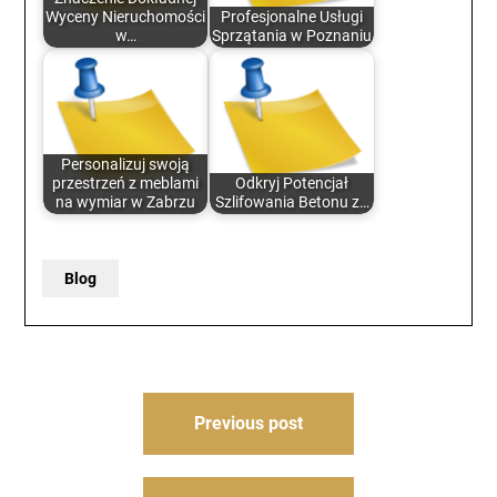
Wyceny Nieruchomości
Profesjonalne Usługi
w…
Sprzątania w Poznaniu
Personalizuj swoją
przestrzeń z meblami
Odkryj Potencjał
na wymiar w Zabrzu
Szlifowania Betonu z…
Blog
Post
Previous post
navigation