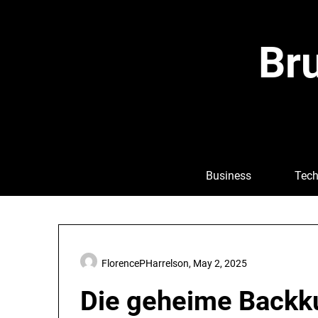
Skip
to
content
Bru
Business
Tech
FlorencePHarrelson,
May 2, 2025
Die geheime Backku