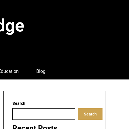
dge
Education
Blog
Search
Search
Recent Posts