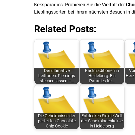
Keksparadies. Probieren Sie die Vielfalt der
Cho
Lieblingssorten bei Ihrem nächsten Besuch in d
Related Posts:
Der ultimative
Backtraditionen in
Vom
Leitfaden: Piercings
Heidelberg: Ein
Herz:
stechen lassen –…
Paradies für…
Die Geheimnisse der
Entdecken Sie die Welt
perfekten Chocolate
der Schokoladenkekse
Chip Cookie
in Heidelberg