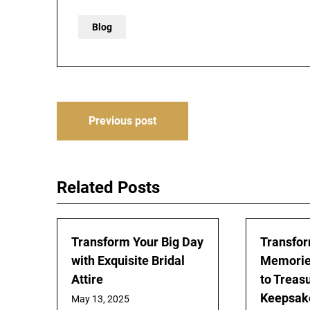
Blog
Post
Previous post
navigation
Related Posts
Transform Your Big Day
Transfo
with Exquisite Bridal
Memorie
Attire
to Treas
Keepsak
May 13, 2025