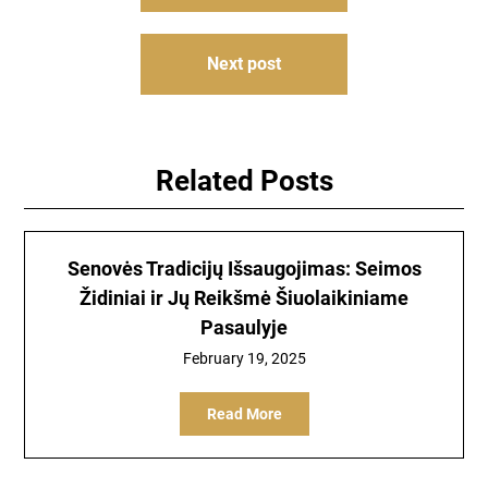
navigation
Next post
Related Posts
Senovės Tradicijų Išsaugojimas: Seimos
Židiniai ir Jų Reikšmė Šiuolaikiniame
Pasaulyje
February 19, 2025
Read More