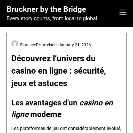
Skip
Bruckner by the Bridge
to
content
Every story counts, from local to global
FlorencePHarrelson,
January 21, 2026
Découvrez l’univers du
casino en ligne
: sécurité,
jeux et astuces
Les avantages d'un
casino en
ligne
moderne
Les plateformes de jeu ont considérablement évolué,