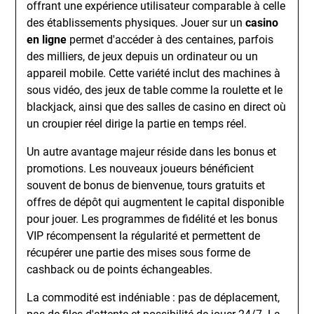
offrant une expérience utilisateur comparable à celle
des établissements physiques. Jouer sur un
casino
en ligne
permet d'accéder à des centaines, parfois
des milliers, de jeux depuis un ordinateur ou un
appareil mobile. Cette variété inclut des machines à
sous vidéo, des jeux de table comme la roulette et le
blackjack, ainsi que des salles de casino en direct où
un croupier réel dirige la partie en temps réel.
Un autre avantage majeur réside dans les bonus et
promotions. Les nouveaux joueurs bénéficient
souvent de bonus de bienvenue, tours gratuits et
offres de dépôt qui augmentent le capital disponible
pour jouer. Les programmes de fidélité et les bonus
VIP récompensent la régularité et permettent de
récupérer une partie des mises sous forme de
cashback ou de points échangeables.
La commodité est indéniable : pas de déplacement,