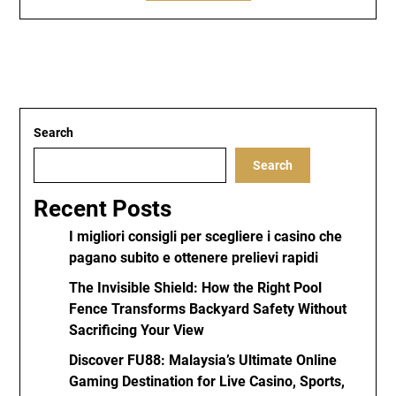
Search
Search
Recent Posts
I migliori consigli per scegliere i casino che
pagano subito e ottenere prelievi rapidi
The Invisible Shield: How the Right Pool
Fence Transforms Backyard Safety Without
Sacrificing Your View
Discover FU88: Malaysia’s Ultimate Online
Gaming Destination for Live Casino, Sports,