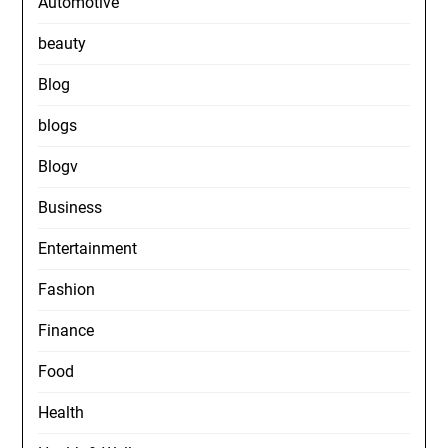
Automotive
beauty
Blog
blogs
Blogv
Business
Entertainment
Fashion
Finance
Food
Health