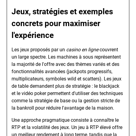
Jeux, stratégies et exemples
concrets pour maximiser
l'expérience
Les jeux proposés par un
casino en ligne
couvrent
un large spectre. Les machines à sous représentent
la majorité de l'offre avec des thèmes variés et des
fonctionnalités avancées (jackpots progressifs,
multiplicateurs, symboles wild et scatters). Les jeux
de table demandent plus de stratégie : le blackjack
et le vidéo poker permettent d'utiliser des techniques
comme la stratégie de base ou la gestion stricte de
la bankroll pour réduire l'avantage de la maison.
Une approche pragmatique consiste à connaître le
RTP et la volatilité des jeux. Un jeu à RTP élevé offre
un meilleur rendement à long terme, tandis que la