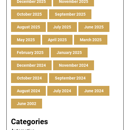
December 2025
November 2025
October 2025
September 2025
August 2025
July 2025
June 2025
May 2025
April 2025
March 2025
February 2025
January 2025
December 2024
November 2024
October 2024
September 2024
August 2024
July 2024
June 2024
June 2002
Categories