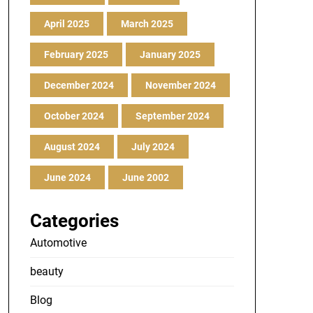
April 2025
March 2025
February 2025
January 2025
December 2024
November 2024
October 2024
September 2024
August 2024
July 2024
June 2024
June 2002
Categories
Automotive
beauty
Blog