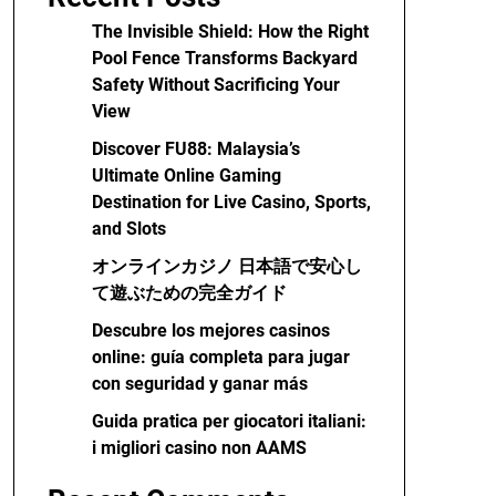
The Invisible Shield: How the Right
Pool Fence Transforms Backyard
Safety Without Sacrificing Your
View
Discover FU88: Malaysia’s
Ultimate Online Gaming
Destination for Live Casino, Sports,
and Slots
オンラインカジノ 日本語で安心し
て遊ぶための完全ガイド
Descubre los mejores casinos
online: guía completa para jugar
con seguridad y ganar más
Guida pratica per giocatori italiani:
i migliori casino non AAMS