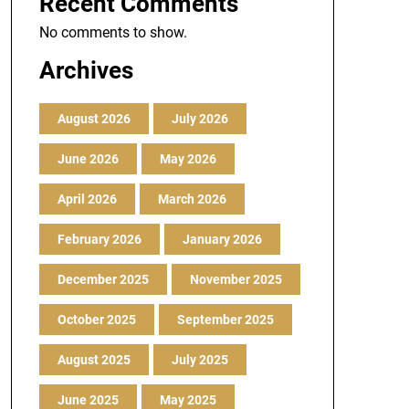
Recent Comments
No comments to show.
Archives
August 2026
July 2026
June 2026
May 2026
April 2026
March 2026
February 2026
January 2026
December 2025
November 2025
October 2025
September 2025
August 2025
July 2025
June 2025
May 2025