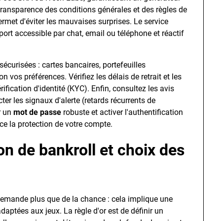
a transparence des conditions générales et des règles de
ermet d'éviter les mauvaises surprises. Le service
pport accessible par chat, email ou téléphone et réactif
sécurisées : cartes bancaires, portefeuilles
 vos préférences. Vérifiez les délais de retrait et les
ification d'identité (KYC). Enfin, consultez les avis
ter les signaux d'alerte (retards récurrents de
r un
mot de passe
robuste et activer l'authentification
ce la protection de votre compte.
on de bankroll et choix des
demande plus que de la chance : cela implique une
adaptées aux jeux. La règle d'or est de définir un