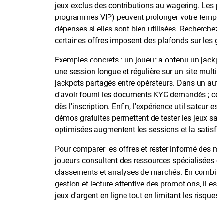
jeux exclus des contributions au wagering. Les 
programmes VIP) peuvent prolonger votre temps
dépenses si elles sont bien utilisées. Recherchez
certaines offres imposent des plafonds sur les g
Exemples concrets : un joueur a obtenu un jack
une session longue et régulière sur un site multi-
jackpots partagés entre opérateurs. Dans un aut
d'avoir fourni les documents KYC demandés ; cel
dès l'inscription. Enfin, l'expérience utilisateur
démos gratuites permettent de tester les jeux s
optimisées augmentent les sessions et la satisf
Pour comparer les offres et rester informé des 
joueurs consultent des ressources spécialisé
classements et analyses de marchés. En combin
gestion et lecture attentive des promotions, il es
jeux d'argent en ligne tout en limitant les risqu