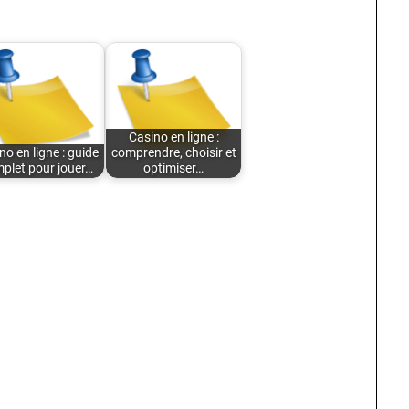
Casino en ligne :
no en ligne : guide
comprendre, choisir et
plet pour jouer…
optimiser…