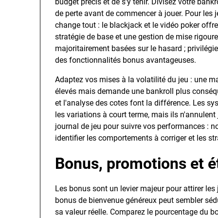
budget précis et de s'y tenir. Divisez votre bank
de perte avant de commencer à jouer. Pour les jeu
change tout : le blackjack et le vidéo poker off
stratégie de base et une gestion de mise rigour
majoritairement basées sur le hasard ; privilégie
des fonctionnalités bonus avantageuses.
Adaptez vos mises à la volatilité du jeu : une ma
élevés mais demande une bankroll plus conséquent
et l'analyse des cotes font la différence. Les s
les variations à court terme, mais ils n'annulen
journal de jeu pour suivre vos performances : not
identifier les comportements à corriger et les st
Bonus, promotions et é
Les bonus sont un levier majeur pour attirer les
bonus de bienvenue généreux peut sembler sédu
sa valeur réelle. Comparez le pourcentage du bo