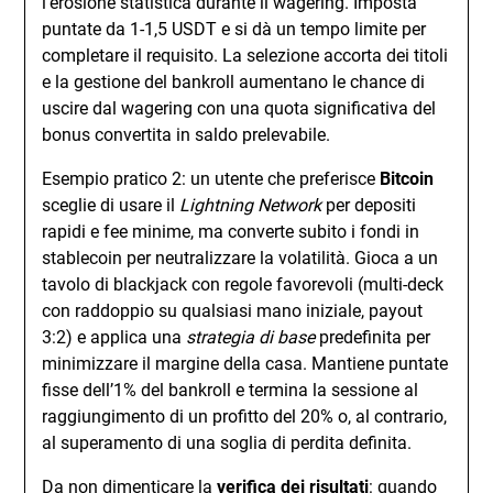
l’erosione statistica durante il wagering. Imposta
puntate da 1-1,5 USDT e si dà un tempo limite per
completare il requisito. La selezione accorta dei titoli
e la gestione del bankroll aumentano le chance di
uscire dal wagering con una quota significativa del
bonus convertita in saldo prelevabile.
Esempio pratico 2: un utente che preferisce
Bitcoin
sceglie di usare il
Lightning Network
per depositi
rapidi e fee minime, ma converte subito i fondi in
stablecoin per neutralizzare la volatilità. Gioca a un
tavolo di blackjack con regole favorevoli (multi-deck
con raddoppio su qualsiasi mano iniziale, payout
3:2) e applica una
strategia di base
predefinita per
minimizzare il margine della casa. Mantiene puntate
fisse dell’1% del bankroll e termina la sessione al
raggiungimento di un profitto del 20% o, al contrario,
al superamento di una soglia di perdita definita.
Da non dimenticare la
verifica dei risultati
: quando