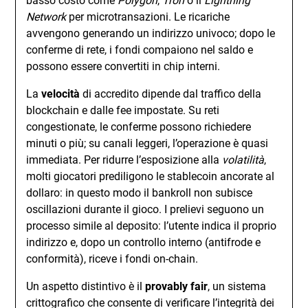
basso costo come
Polygon
,
Tron
o il
Lightning
Network
per microtransazioni. Le ricariche
avvengono generando un indirizzo univoco; dopo le
conferme di rete, i fondi compaiono nel saldo e
possono essere convertiti in chip interni.
La
velocità
di accredito dipende dal traffico della
blockchain e dalle fee impostate. Su reti
congestionate, le conferme possono richiedere
minuti o più; su canali leggeri, l’operazione è quasi
immediata. Per ridurre l’esposizione alla
volatilità
,
molti giocatori prediligono le stablecoin ancorate al
dollaro: in questo modo il bankroll non subisce
oscillazioni durante il gioco. I prelievi seguono un
processo simile al deposito: l’utente indica il proprio
indirizzo e, dopo un controllo interno (antifrode e
conformità), riceve i fondi on-chain.
Un aspetto distintivo è il
provably fair
, un sistema
crittografico che consente di verificare l’integrità dei