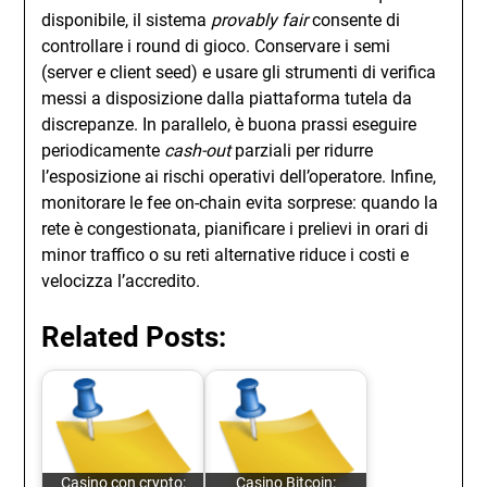
disponibile, il sistema
provably fair
consente di
controllare i round di gioco. Conservare i semi
(server e client seed) e usare gli strumenti di verifica
messi a disposizione dalla piattaforma tutela da
discrepanze. In parallelo, è buona prassi eseguire
periodicamente
cash-out
parziali per ridurre
l’esposizione ai rischi operativi dell’operatore. Infine,
monitorare le fee on-chain evita sorprese: quando la
rete è congestionata, pianificare i prelievi in orari di
minor traffico o su reti alternative riduce i costi e
velocizza l’accredito.
Related Posts:
Casino con crypto:
Casino Bitcoin: