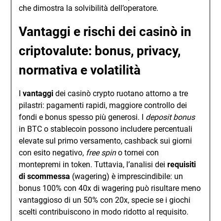
che dimostra la solvibilità dell’operatore.
Vantaggi e rischi dei casinò in
criptovalute: bonus, privacy,
normativa e volatilità
I
vantaggi
dei casinò crypto ruotano attorno a tre
pilastri: pagamenti rapidi, maggiore controllo dei
fondi e bonus spesso più generosi. I
deposit bonus
in BTC o stablecoin possono includere percentuali
elevate sul primo versamento, cashback sui giorni
con esito negativo,
free spin
o tornei con
montepremi in token. Tuttavia, l’analisi dei
requisiti
di scommessa
(wagering) è imprescindibile: un
bonus 100% con 40x di wagering può risultare meno
vantaggioso di un 50% con 20x, specie se i giochi
scelti contribuiscono in modo ridotto al requisito.