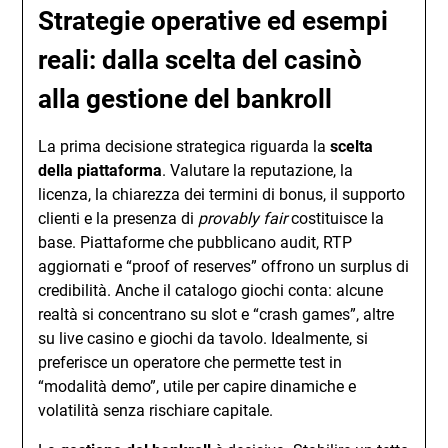
Strategie operative ed esempi
reali: dalla scelta del casinò
alla gestione del bankroll
La prima decisione strategica riguarda la
scelta
della piattaforma
. Valutare la reputazione, la
licenza, la chiarezza dei termini di bonus, il supporto
clienti e la presenza di
provably fair
costituisce la
base. Piattaforme che pubblicano audit, RTP
aggiornati e “proof of reserves” offrono un surplus di
credibilità. Anche il catalogo giochi conta: alcune
realtà si concentrano su slot e “crash games”, altre
su live casino e giochi da tavolo. Idealmente, si
preferisce un operatore che permette test in
“modalità demo”, utile per capire dinamiche e
volatilità senza rischiare capitale.