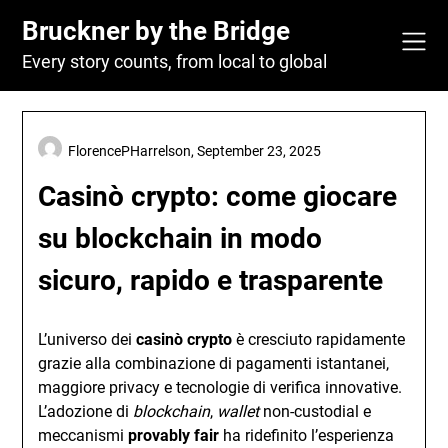
Skip
Bruckner by the Bridge
to
content
Every story counts, from local to global
FlorencePHarrelson,
September 23, 2025
Casinò crypto: come giocare
su blockchain in modo
sicuro, rapido e trasparente
L’universo dei
casinò crypto
è cresciuto rapidamente
grazie alla combinazione di pagamenti istantanei,
maggiore privacy e tecnologie di verifica innovative.
L’adozione di
blockchain
,
wallet
non-custodial e
meccanismi
provably fair
ha ridefinito l’esperienza