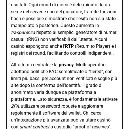
risultati. Ogni round di gioco è determinato da un
seme del server e uno del giocatore; tramite funzioni
hash è possibile dimostrare che l’esito non sia stato
manipolato a posteriori. Questo aumenta la
trasparenza
rispetto ai semplici generatore di numeri
casuali (RNG) non verificabili dall’utente. Alcuni
casinò espongono anche l’
RTP
(Return to Player) e i
registri dei round, facilitando controlli indipendenti.
Altro tema centrale è la
privacy
. Molti operatori
adottano politiche KYC semplificate o “tiered”, con
limiti più bassi per account non verificati e soglie più
alte dopo la conferma dell’identità. Il grado di
anonimato varia dunque da piattaforma a
piattaforma. Lato sicurezza, è fondamentale attivare
2FA
, utilizzare password robuste e aggiornare
regolarmente il software del wallet. Chi cerca
un’integrazione più avanzata può valutare casinò
con
smart contract
o custodia “proof of reserves”,