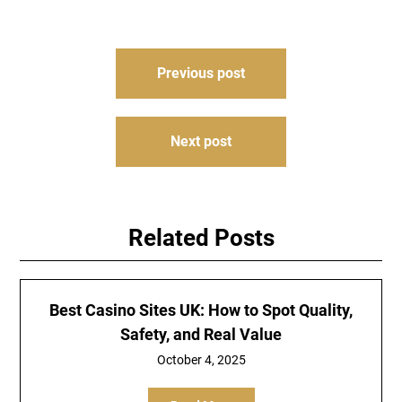
Post
Previous post
navigation
Next post
Related Posts
Best Casino Sites UK: How to Spot Quality,
Safety, and Real Value
October 4, 2025