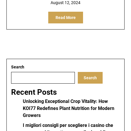
August 12, 2024
Read More
Search
Search
Recent Posts
Unlocking Exceptional Crop Vitality: How
KOI77 Redefines Plant Nutrition for Modern
Growers
I migliori consigli per scegliere i casino che