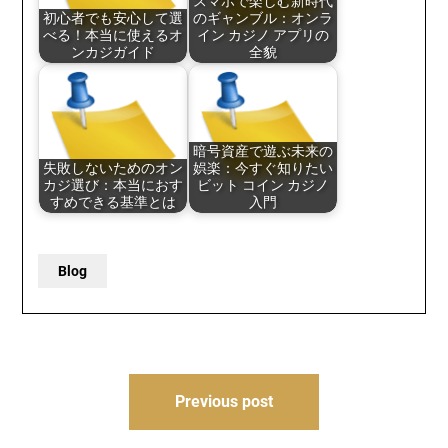
スマホで楽しむ新時代
初心者でも安心して選
のギャンブル：オンラ
べる！本当に使えるオ
イン カジノ アプリの
ンカジガイド
全貌
暗号資産で遊ぶ未来の
失敗しないためのオン
娯楽：今すぐ知りたい
カジ選び：本当におす
ビット コイン カジノ
すめできる基準とは
入門
Blog
Post
Previous post
navigation