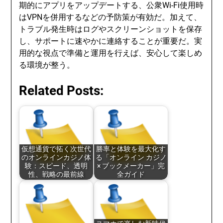
期的にアプリをアップデートする、公衆Wi-Fi使用時
はVPNを併用するなどの予防策が有効だ。加えて、
トラブル発生時はログやスクリーンショットを保存
し、サポートに速やかに連絡することが重要だ。実
用的な視点で準備と運用を行えば、安心して楽しめ
る環境が整う。
Related Posts:
仮想通貨で拓く次世代
勝率と体験を最大化す
のオンラインカジノ体
る「オンライン カジノ
験：スピード、透明
× ブックメーカー」完
性、戦略の最前線
全ガイド