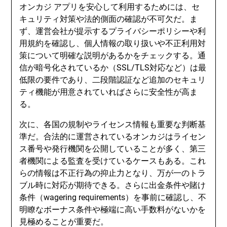
オンカジ アプリを安心して利用するためには、セ
キュリティ対策や法的側面の確認が不可欠だ。ま
ず、運営会社が提示するプライバシーポリシーや利
用規約を確認し、個人情報の取り扱いや不正利用対
策について明確な説明があるかをチェックする。通
信が暗号化されているか（SSL/TLS対応など）は最
低限の要件であり、二段階認証など追加のセキュリ
ティ機能が用意されていればさらに安全性が高ま
る。
次に、各国の規制やライセンス情報も重要な判断基
準だ。合法的に運営されているオンカジはライセン
ス番号や発行機関を公開していることが多く、第三
者機関による監査を受けているケースもある。これ
らの情報は不正行為の抑止力となり、万が一のトラ
ブル時に対応が期待できる。さらに出金条件や賭け
条件（wagering requirements）を事前に確認し、不
明瞭なボーナス条件や極端に高い手数料がないかを
見極めることが重要だ。