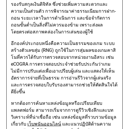
รองรับสกุลเงินดิจิทัล ซึ่งช่วยเพิ่มความสะดวกและ
ความเป็นส่วนตัว การพิจารณาค่าธรรมเนียมการฝาก-
ถอน ระยะเวลาในการดำเนินการ และข้อจำกัดการ
ถอนขั้นต่ำเป็นสิ่งที่ไม่ควรมองข้าม เพราะส่งผล
โดยตรงต่อสภาพคล่องในการเล่นของผู้ใช้
อีกองค์ประกอบหนึ่งคือความเป็นธรรมของเกม ระบบ
สร้างตัวเลขสุ่ม (RNG) ถูกใช้ในการสุ่มผลของเกมคาสิ
โนที่ควรได้รับการตรวจสอบจากหน่วยงานอิสระ เช่น
eCOGRA การตรวจสอบประจำช่วยรับประกันว่าเกม
ไม่มีการปรับแต่งเพื่อเอาเปรียบผู้เล่น และแสดงให้เห็น
อัตราการจ่ายที่เป็นธรรม การอ่านรีวิวจากผู้เล่นจริง
และการตรวจสอบใบรับรองสามารถช่วยให้ตัดสินใจได้
ดียิ่งขึ้น
หากต้องการค้นหาแหล่งข้อมูลหรือเปรียบเทียบ
แพลตฟอร์ม สามารถเริ่มจากการดูรีวิวเชิงลึกและบท
วิเคราะห์ที่น่าเชื่อถือ เช่น แหล่งข้อมูลที่รวบรวมข้อมูล
เกี่ยวกับ
เว็บพนันออนไลน์
และแนวปฏิบัติด้านความ