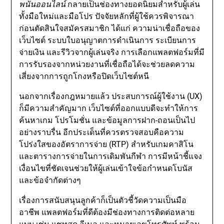
พนันออนไลน์
กลายเป็นช่องทางยอดนิยมสำหรับผู้เล่น
ทั้งมือใหม่และมือโปร ปัจจัยหลักที่ผู้ใช้ควรพิจารณา
ก่อนตัดสินใจสมัครสมาชิก ได้แก่ ความน่าเชื่อถือของ
เว็บไซต์ ระบบใบอนุญาตการดำเนินการ ระเบียนการ
จ่ายเงิน และรีวิวจากผู้เล่นจริง การเลือกแพลตฟอร์มที่มี
การรับรองจากหน่วยงานที่เชื่อถือได้จะช่วยลดความ
เสี่ยงจากการถูกโกงหรือปิดเว็บไซต์หนี
นอกจากเรื่องกฎหมายแล้ว ประสบการณ์ผู้ใช้งาน (UX)
ก็มีความสำคัญมาก เว็บไซต์ที่ออกแบบดีจะทำให้การ
ค้นหาเกม โปรโมชั่น และข้อมูลการฝาก-ถอนเป็นไป
อย่างราบรื่น อีกประเด็นที่ควรตรวจสอบคือความ
โปร่งใสของอัตราการจ่าย (RTP) สำหรับเกมคาสิโน
และตารางการจ่ายในการเดิมพันกีฬา การมีหน้าชี้แจง
เงื่อนไขที่ชัดเจนช่วยให้ผู้เล่นเข้าใจข้อกำหนดโบนัส
และข้อจำกัดต่างๆ
เรื่องการสนับสนุนลูกค้าก็เป็นตัวชี้วัดความเป็นมือ
อาชีพ แพลตฟอร์มที่ดีต้องมีช่องทางการติดต่อหลาย