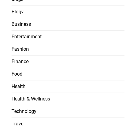
Blogv
Business
Entertainment
Fashion
Finance
Food
Health
Health & Wellness
Technology
Travel