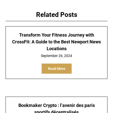
Related Posts
Transform Your Fitness Journey with
CrossFit: A Guide to the Best Newport News
Locations
September 26, 2024
Read More
Bookmaker Crypto : l’avenir des paris
sportifs décentralisés