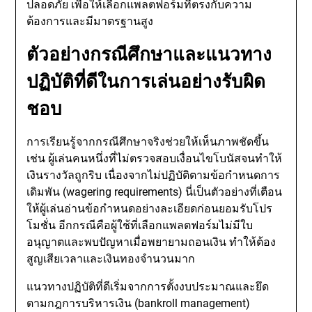
ปลอดภัย เพื่อให้เลือกแพลตฟอร์มที่ตรงกับความ
ต้องการและมีมาตรฐานสูง
ตัวอย่างกรณีศึกษาและแนวทาง
ปฏิบัติที่ดีในการเล่นอย่างรับผิด
ชอบ
การเรียนรู้จากกรณีศึกษาจริงช่วยให้เห็นภาพชัดขึ้น
เช่น ผู้เล่นคนหนึ่งที่ไม่ตรวจสอบเงื่อนไขโบนัสจนทำให้
เงินรางวัลถูกริบ เนื่องจากไม่ปฏิบัติตามข้อกำหนดการ
เดิมพัน (wagering requirements) นี่เป็นตัวอย่างที่เตือน
ให้ผู้เล่นอ่านข้อกำหนดอย่างละเอียดก่อนยอมรับโปร
โมชั่น อีกกรณีคือผู้ใช้ที่เลือกแพลตฟอร์มไม่มีใบ
อนุญาตและพบปัญหาเมื่อพยายามถอนเงิน ทำให้ต้อง
สูญเสียเวลาและเงินทองจำนวนมาก
แนวทางปฏิบัติที่ดีเริ่มจากการตั้งงบประมาณและยึด
ตามกฎการบริหารเงิน (bankroll management)