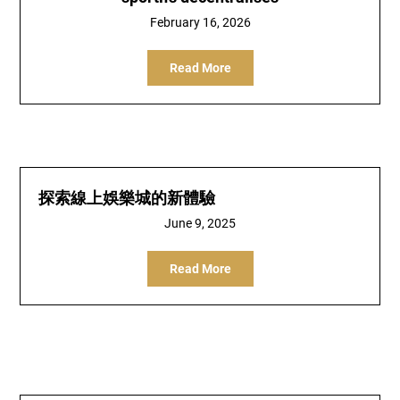
February 16, 2026
Read More
探索線上娛樂城的新體驗
June 9, 2025
Read More