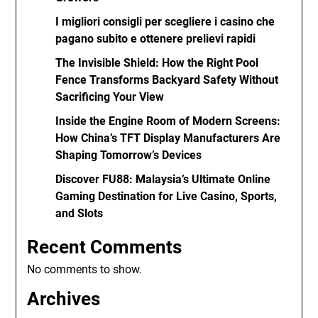
I migliori consigli per scegliere i casino che
pagano subito e ottenere prelievi rapidi
The Invisible Shield: How the Right Pool
Fence Transforms Backyard Safety Without
Sacrificing Your View
Inside the Engine Room of Modern Screens:
How China’s TFT Display Manufacturers Are
Shaping Tomorrow’s Devices
Discover FU88: Malaysia’s Ultimate Online
Gaming Destination for Live Casino, Sports,
and Slots
Recent Comments
No comments to show.
Archives