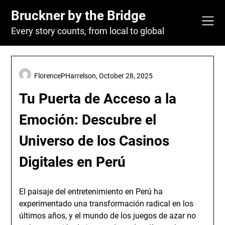
Skip
Bruckner by the Bridge
to
content
Every story counts, from local to global
FlorencePHarrelson,
October 28, 2025
Tu Puerta de Acceso a la
Emoción: Descubre el
Universo de los Casinos
Digitales en Perú
El paisaje del entretenimiento en Perú ha
experimentado una transformación radical en los
últimos años, y el mundo de los juegos de azar no