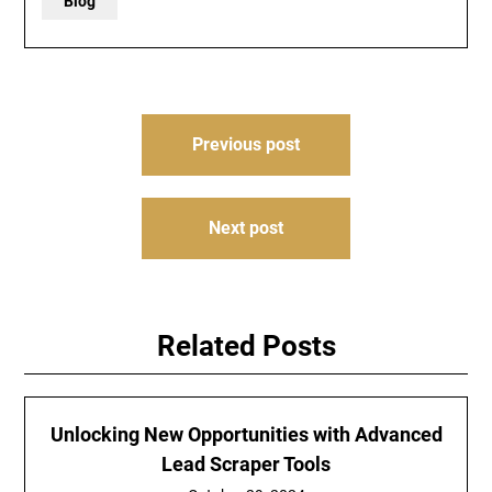
Blog
Post
Previous post
navigation
Next post
Related Posts
Unlocking New Opportunities with Advanced
Lead Scraper Tools