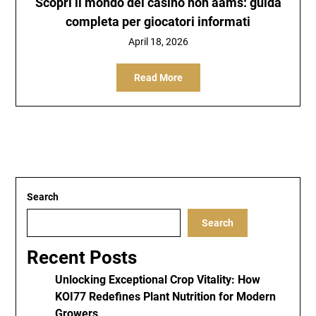
Scopri il mondo dei
casino non aams
: guida
completa per giocatori informati
April 18, 2026
Read More
Search
Search
Recent Posts
Unlocking Exceptional Crop Vitality: How
KOI77 Redefines Plant Nutrition for Modern
Growers