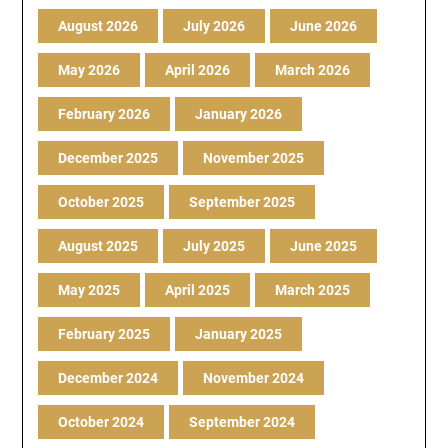
August 2026
July 2026
June 2026
May 2026
April 2026
March 2026
February 2026
January 2026
December 2025
November 2025
October 2025
September 2025
August 2025
July 2025
June 2025
May 2025
April 2025
March 2025
February 2025
January 2025
December 2024
November 2024
October 2024
September 2024