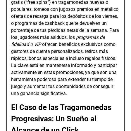
gratis (“free spins”) en tragamonedas nuevas o
populares, torneos con jugosos premios en metálico,
ofertas de recarga para los depósitos de los viernes,
o programas de cashback que te devuelven un
porcentaje de tus pérdidas netas de la semana. Para
los jugadores más asiduos, los
programas de
fidelidad o VIP
ofrecen beneficios exclusivos como
gestores de cuenta personalizados, retiros más
rápidos, bonos especiales e incluso regalos físicos.
La clave está en mantenerse informado y participar
activamente en estas promociones, ya que son una
herramienta poderosa para extender tu tiempo de
juego y aumentar tus oportunidades de conseguir
una ganancia significativa.
El Caso de las Tragamonedas
Progresivas: Un Sueño al
Alcance de un Click