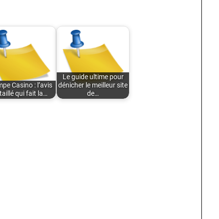
Le guide ultime pour
pe Casino : l’avis
dénicher le meilleur site
aillé qui fait la…
de…