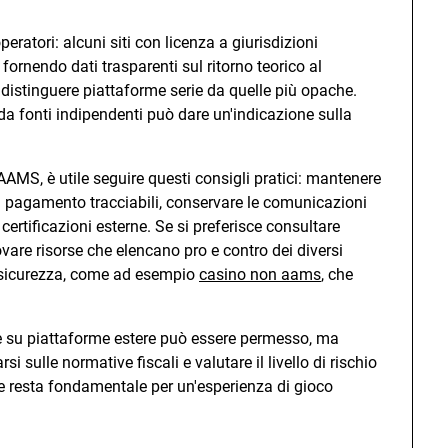
peratori: alcuni siti con licenza a giurisdizioni
 fornendo dati trasparenti sul ritorno teorico al
distinguere piattaforme serie da quelle più opache.
 da fonti indipendenti può dare un'indicazione sulla
'AAMS, è utile seguire questi consigli pratici: mantenere
 di pagamento tracciabili, conservare le comunicazioni
 certificazioni esterne. Se si preferisce consultare
ovare risorse che elencano pro e contro dei diversi
e sicurezza, come ad esempio
casino non aams
, che
re su piattaforme estere può essere permesso, ma
 sulle normative fiscali e valutare il livello di rischio
e resta fondamentale per un'esperienza di gioco