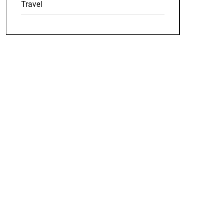
Travel