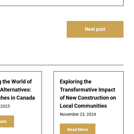
Next post
g the World of
Exploring the
Alternatives:
Transformative Impact
hes in Canada
of New Construction on
Local Communities
 2025
November 23, 2024
ore
Read More