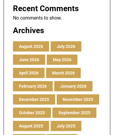
Recent Comments
No comments to show.
Archives
August 2026
July 2026
June 2026
May 2026
April 2026
March 2026
February 2026
January 2026
December 2025
November 2025
October 2025
September 2025
August 2025
July 2025