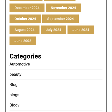
December 2024
November 2024
October 2024
September 2024
August 2024
July 2024
June 2024
June 2002
Categories
Automotive
beauty
Blog
blogs
Blogv