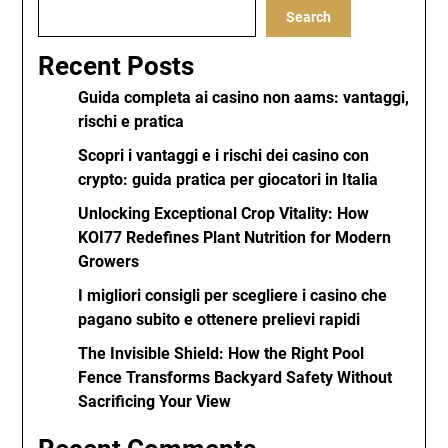
Search
Recent Posts
Guida completa ai casino non aams: vantaggi,
rischi e pratica
Scopri i vantaggi e i rischi dei casino con
crypto: guida pratica per giocatori in Italia
Unlocking Exceptional Crop Vitality: How
KOI77 Redefines Plant Nutrition for Modern
Growers
I migliori consigli per scegliere i casino che
pagano subito e ottenere prelievi rapidi
The Invisible Shield: How the Right Pool
Fence Transforms Backyard Safety Without
Sacrificing Your View