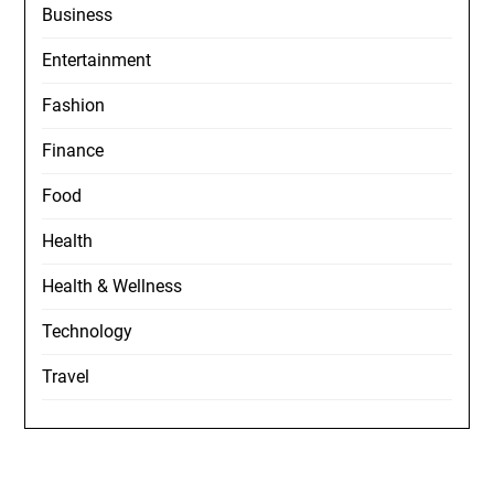
Business
Entertainment
Fashion
Finance
Food
Health
Health & Wellness
Technology
Travel