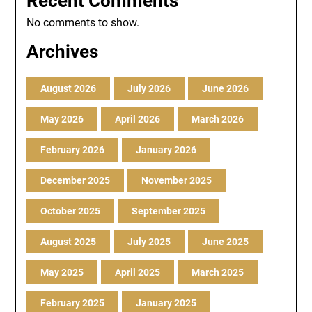
Recent Comments
No comments to show.
Archives
August 2026
July 2026
June 2026
May 2026
April 2026
March 2026
February 2026
January 2026
December 2025
November 2025
October 2025
September 2025
August 2025
July 2025
June 2025
May 2025
April 2025
March 2025
February 2025
January 2025