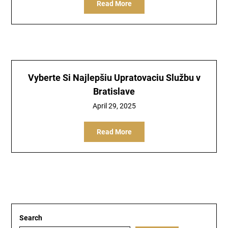
Read More
Vyberte Si Najlepšiu Upratovaciu Službu v
Bratislave
April 29, 2025
Read More
Search