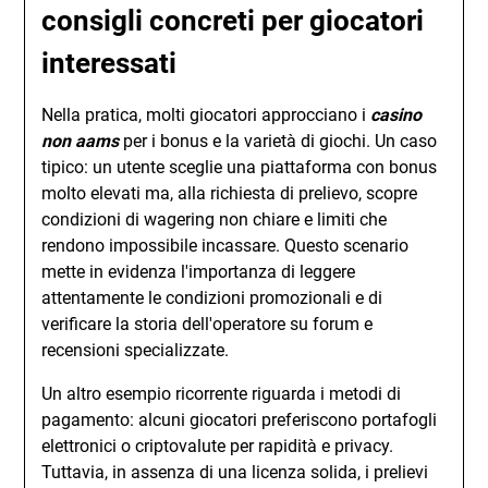
consigli concreti per giocatori
interessati
Nella pratica, molti giocatori approcciano i
casino
non aams
per i bonus e la varietà di giochi. Un caso
tipico: un utente sceglie una piattaforma con bonus
molto elevati ma, alla richiesta di prelievo, scopre
condizioni di wagering non chiare e limiti che
rendono impossibile incassare. Questo scenario
mette in evidenza l'importanza di leggere
attentamente le condizioni promozionali e di
verificare la storia dell'operatore su forum e
recensioni specializzate.
Un altro esempio ricorrente riguarda i metodi di
pagamento: alcuni giocatori preferiscono portafogli
elettronici o criptovalute per rapidità e privacy.
Tuttavia, in assenza di una licenza solida, i prelievi