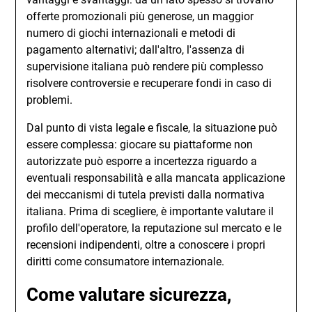
offerte promozionali più generose, un maggior
numero di giochi internazionali e metodi di
pagamento alternativi; dall'altro, l'assenza di
supervisione italiana può rendere più complesso
risolvere controversie e recuperare fondi in caso di
problemi.
Dal punto di vista legale e fiscale, la situazione può
essere complessa: giocare su piattaforme non
autorizzate può esporre a incertezza riguardo a
eventuali responsabilità e alla mancata applicazione
dei meccanismi di tutela previsti dalla normativa
italiana. Prima di scegliere, è importante valutare il
profilo dell'operatore, la reputazione sul mercato e le
recensioni indipendenti, oltre a conoscere i propri
diritti come consumatore internazionale.
Come valutare sicurezza,