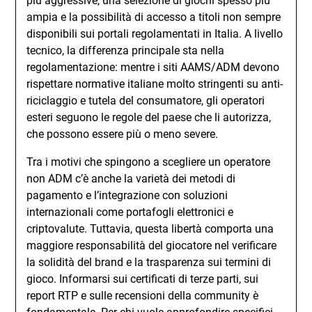
più aggressive, una selezione di giochi spesso più
ampia e la possibilità di accesso a titoli non sempre
disponibili sui portali regolamentati in Italia. A livello
tecnico, la differenza principale sta nella
regolamentazione: mentre i siti AAMS/ADM devono
rispettare normative italiane molto stringenti su anti-
riciclaggio e tutela del consumatore, gli operatori
esteri seguono le regole del paese che li autorizza,
che possono essere più o meno severe.
Tra i motivi che spingono a scegliere un operatore
non ADM c’è anche la varietà dei metodi di
pagamento e l’integrazione con soluzioni
internazionali come portafogli elettronici e
criptovalute. Tuttavia, questa libertà comporta una
maggiore responsabilità del giocatore nel verificare
la solidità del brand e la trasparenza sui termini di
gioco. Informarsi sui certificati di terze parti, sui
report RTP e sulle recensioni della community è