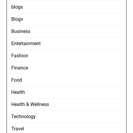
blogs
Blogv
Business
Entertainment
Fashion
Finance
Food
Health
Health & Wellness
Technology
Travel