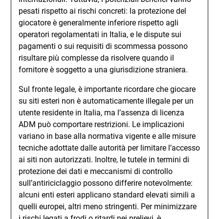
pesati rispetto ai rischi concreti: la protezione del
giocatore è generalmente inferiore rispetto agli
operatori regolamentati in Italia, e le dispute sui
pagamenti o sui requisiti di scommessa possono
risultare più complesse da risolvere quando il
fornitore è soggetto a una giurisdizione straniera.
Sul fronte legale, è importante ricordare che giocare
su siti esteri non è automaticamente illegale per un
utente residente in Italia, ma l’assenza di licenza
ADM può comportare restrizioni. Le implicazioni
variano in base alla normativa vigente e alle misure
tecniche adottate dalle autorità per limitare l’accesso
ai siti non autorizzati. Inoltre, le tutele in termini di
protezione dei dati e meccanismi di controllo
sull’antiriciclaggio possono differire notevolmente:
alcuni enti esteri applicano standard elevati simili a
quelli europei, altri meno stringenti. Per minimizzare
i rischi legati a frodi o ritardi nei prelievi, è