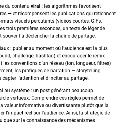
rme du contenu
viral
: les algorithmes favorisent
res — et récompensent les publications qui retiennent
rmats visuels percutants (vidéos courtes, GIFs,
s trois premières secondes, un texte de légende
ent souvent à déclencher la chaîne de partage.
iaux : publier au moment où l’audience est la plus
sound, challenge, hashtag) et encourager le remix
nt les conventions d’un réseau (ton, longueur, filtres)
ement, les pratiques de narration — storytelling
apter l’attention et d’inciter au partage.
nal au système : un post générant beaucoup
cercle vertueux. Comprendre ces règles permet de
a valeur informative ou divertissante plutôt que la
r l’impact réel sur l’audience. Ainsi, la stratégie de
tenu que sur la connaissance des mécanismes