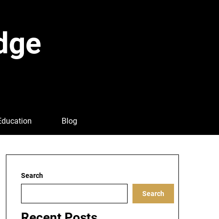
dge
Education
Blog
Search
Search
Recent Posts