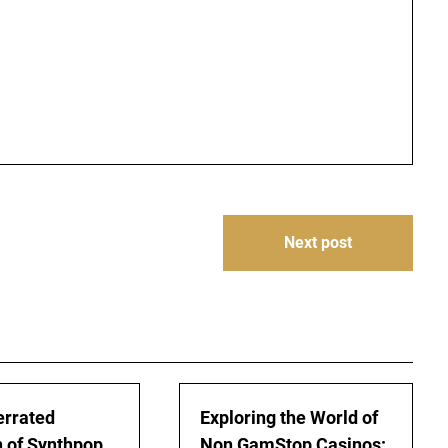
Next post
errated
Exploring the World of
n of Synthpop
Non GamStop Casinos: