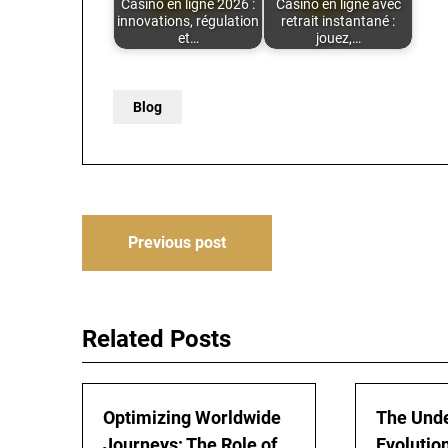
Casino en ligne 2026 :
Casino en ligne avec
innovations, régulation
retrait instantané :
et…
jouez,…
Blog
Post
Previous post
navigation
Related Posts
Optimizing Worldwide
The Und
Journeys: The Role of
Evolutio