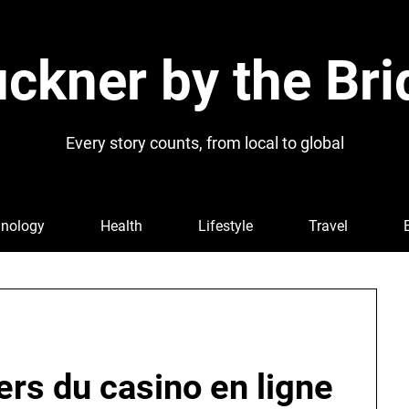
ckner by the Bri
Every story counts, from local to global
nology
Health
Lifestyle
Travel
ers du casino en ligne