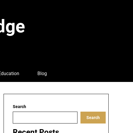
dge
Education
Blog
Search
Search
Recent Posts