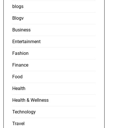
blogs
Blogv
Business
Entertainment
Fashion
Finance
Food
Health
Health & Wellness
Technology
Travel