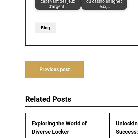
captivant des jeux
du casino en ligne :
d'argent…
jeux,…
Blog
Post
Previous post
navigation
Related Posts
Exploring the World of
Unlocki
Diverse Locker
Success: