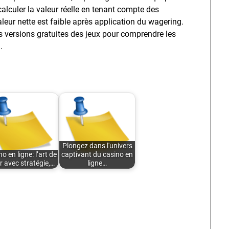
calculer la valeur réelle en tenant compte des
valeur nette est faible après application du wagering.
es versions gratuites des jeux pour comprendre les
.
Plongez dans l'univers
o en ligne: l’art de
captivant du casino en
r avec stratégie,…
ligne…