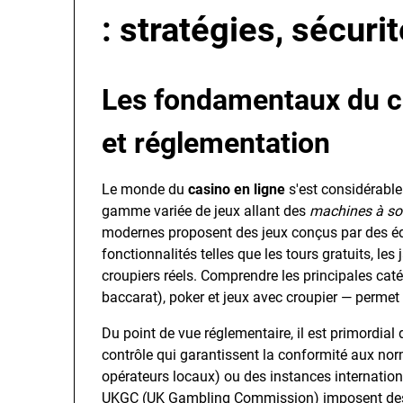
: stratégies, sécuri
Les fondamentaux du
c
et réglementation
Le monde du
casino en ligne
s'est considérable
gamme variée de jeux allant des
machines à so
modernes proposent des jeux conçus par des édi
fonctionnalités telles que les tours gratuits, le
croupiers réels. Comprendre les principales catég
baccarat), poker et jeux avec croupier — permet 
Du point de vue réglementaire, il est primordial d
contrôle qui garantissent la conformité aux norm
opérateurs locaux) ou des instances internati
UKGC (UK Gambling Commission) imposent des règ