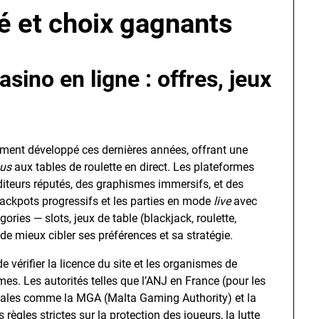
té et choix gagnants
asino en ligne
: offres, jeux
ment développé ces dernières années, offrant une
us
aux tables de roulette en direct. Les plateformes
teurs réputés, des graphismes immersifs, et des
s jackpots progressifs et les parties en mode
live
avec
ories — slots, jeux de table (blackjack, roulette,
de mieux cibler ses préférences et sa stratégie.
e vérifier la licence du site et les organismes de
es. Les autorités telles que l’ANJ en France (pour les
onales comme la MGA (Malta Gaming Authority) et la
les strictes sur la protection des joueurs, la lutte