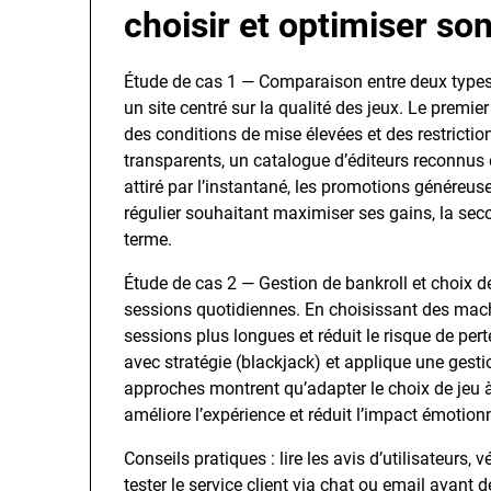
choisir et optimiser so
Étude de cas 1 — Comparaison entre deux types 
un site centré sur la qualité des jeux. Le prem
des conditions de mise élevées et des restrictio
transparents, un catalogue d’éditeurs reconnus e
attiré par l’instantané, les promotions généreu
régulier souhaitant maximiser ses gains, la sec
terme.
Étude de cas 2 — Gestion de bankroll et choix de 
sessions quotidiennes. En choisissant des machin
sessions plus longues et réduit le risque de pert
avec stratégie (blackjack) et applique une gest
approches montrent qu’adapter le choix de jeu à 
améliore l’expérience et réduit l’impact émotion
Conseils pratiques : lire les avis d’utilisateurs, 
tester le service client via chat ou email avant d