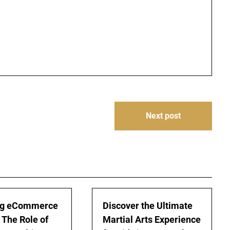
Next post
ng eCommerce
Discover the Ultimate
 The Role of
Martial Arts Experience