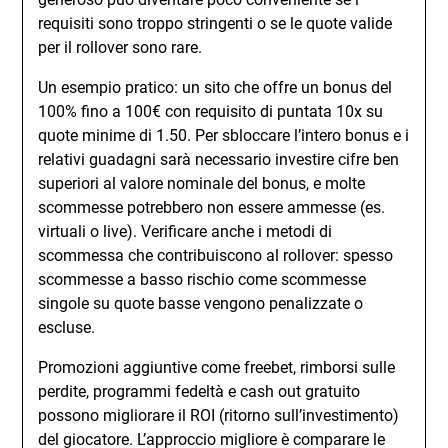
requisiti sono troppo stringenti o se le quote valide
per il rollover sono rare.
Un esempio pratico: un sito che offre un bonus del
100% fino a 100€ con requisito di puntata 10x su
quote minime di 1.50. Per sbloccare l’intero bonus e i
relativi guadagni sarà necessario investire cifre ben
superiori al valore nominale del bonus, e molte
scommesse potrebbero non essere ammesse (es.
virtuali o live). Verificare anche i metodi di
scommessa che contribuiscono al rollover: spesso
scommesse a basso rischio come scommesse
singole su quote basse vengono penalizzate o
escluse.
Promozioni aggiuntive come freebet, rimborsi sulle
perdite, programmi fedeltà e cash out gratuito
possono migliorare il ROI (ritorno sull’investimento)
del giocatore. L’approccio migliore è comparare le