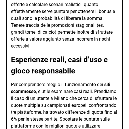
offerte e calcolare scenari realistici: quanto
effettivamente serve puntare per ottenere il bonus e
quali sono le probabilità di liberare la somma.
Tenere traccia delle promozioni stagionali (es.
grandi tornei di calcio) permette inoltre di sfruttare
offerte a valore aggiunto senza incorrere in rischi
eccessivi.
Esperienze reali, casi d’uso e
gioco responsabile
Per comprendere meglio il funzionamento dei
siti
scommesse
, è utile esaminare casi reali. Prendiamo
il caso di un utente a Milano che cerca di sfruttare le
quote multiple su campionati europei: confrontando
tre piattaforme, ha trovato differenze di quota fino al
6% per le stesse partite. Spostare le puntate sulle
piattaforme con le migliori quote e utilizzare