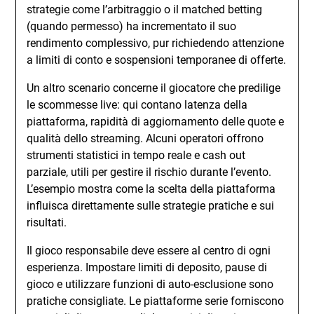
strategie come l’arbitraggio o il matched betting
(quando permesso) ha incrementato il suo
rendimento complessivo, pur richiedendo attenzione
a limiti di conto e sospensioni temporanee di offerte.
Un altro scenario concerne il giocatore che predilige
le scommesse live: qui contano latenza della
piattaforma, rapidità di aggiornamento delle quote e
qualità dello streaming. Alcuni operatori offrono
strumenti statistici in tempo reale e cash out
parziale, utili per gestire il rischio durante l’evento.
L’esempio mostra come la scelta della piattaforma
influisca direttamente sulle strategie pratiche e sui
risultati.
Il gioco responsabile deve essere al centro di ogni
esperienza. Impostare limiti di deposito, pause di
gioco e utilizzare funzioni di auto-esclusione sono
pratiche consigliate. Le piattaforme serie forniscono