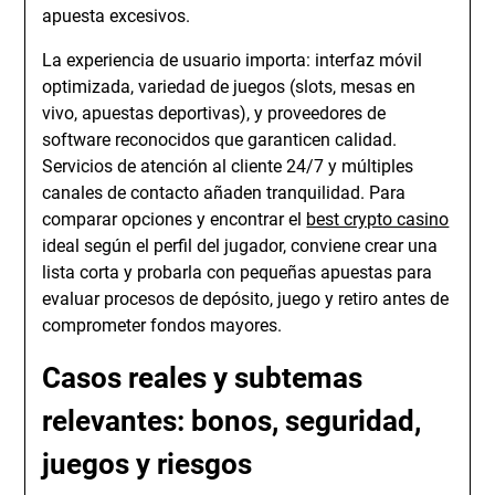
apuesta excesivos.
La experiencia de usuario importa: interfaz móvil
optimizada, variedad de juegos (slots, mesas en
vivo, apuestas deportivas), y proveedores de
software reconocidos que garanticen calidad.
Servicios de atención al cliente 24/7 y múltiples
canales de contacto añaden tranquilidad. Para
comparar opciones y encontrar el
best crypto casino
ideal según el perfil del jugador, conviene crear una
lista corta y probarla con pequeñas apuestas para
evaluar procesos de depósito, juego y retiro antes de
comprometer fondos mayores.
Casos reales y subtemas
relevantes: bonos, seguridad,
juegos y riesgos