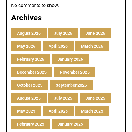
No comments to show.
Archives
August 2026
July 2026
June 2026
May 2026
April 2026
March 2026
February 2026
January 2026
December 2025
November 2025
October 2025
September 2025
August 2025
July 2025
June 2025
May 2025
April 2025
March 2025
February 2025
January 2025