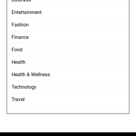
Entertainment
Fashion
Finance
Food
Health
Health & Wellness
Technology
Travel