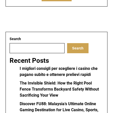
Search
Search
Recent Posts
I migliori consigli per scegliere i casino che
pagano subito e ottenere prelievi rapidi
The Invisible Shield: How the Right Pool
Fence Transforms Backyard Safety Without
Sacrificing Your View
Discover FU88: Malaysia’s Ultimate Online
Gaming Destination for Live Casino, Sports,