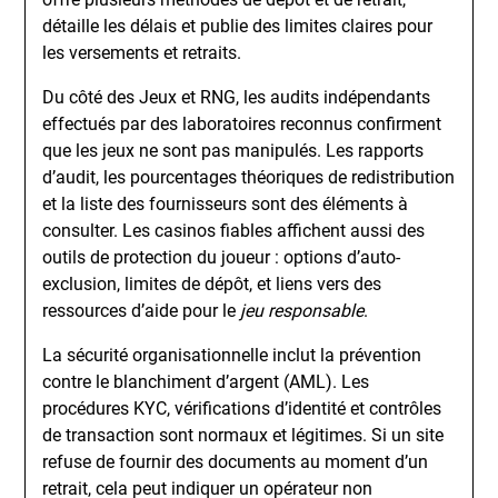
détaille les délais et publie des limites claires pour
les versements et retraits.
Du côté des Jeux et RNG, les audits indépendants
effectués par des laboratoires reconnus confirment
que les jeux ne sont pas manipulés. Les rapports
d’audit, les pourcentages théoriques de redistribution
et la liste des fournisseurs sont des éléments à
consulter. Les casinos fiables affichent aussi des
outils de protection du joueur : options d’auto-
exclusion, limites de dépôt, et liens vers des
ressources d’aide pour le
jeu responsable
.
La sécurité organisationnelle inclut la prévention
contre le blanchiment d’argent (AML). Les
procédures KYC, vérifications d’identité et contrôles
de transaction sont normaux et légitimes. Si un site
refuse de fournir des documents au moment d’un
retrait, cela peut indiquer un opérateur non