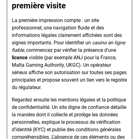
première visite
La première impression compte : un site
professionnel, une navigation fluide et des
informations légales clairement affichées sont des
signes importants. Pour identifier un
casino en ligne
fiable
, commencez par vérifier la présence d’une
licence
visible (par exemple ANJ pour la France,
Malta Gaming Authority, UKGC). Un opérateur
sérieux affiche son autorisation sur toutes ses pages
principales et propose souvent un lien vers le registre
du régulateur.
Regardez ensuite les mentions légales et la politique
de confidentialité. Un site digne de confiance détaille
la manière dont il collecte et protège les données
personnelles, explique le processus de vérification
d’identité (KYC) et publie des conditions générales
compréhensibles. L’absence de ces éléments ou des