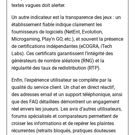
textes vagues doit alerter.
Un autre indicateur est la transparence des jeux : un
établissement fiable indique clairement les
fournisseurs de logiciels (NetEnt, Evolution,
Microgaming, Play’n GO, etc.), et souvent la présence
de certifications indépendantes (eCOGRA, iTech
Labs). Ces certificats garantissent l’intégrité des
générateurs de nombre aléatoire (RNG) et la
régularité des taux de redistribution (RTP).
Enfin, l’expérience utilisateur se complète par la
qualité du service client. Un chat en direct réactif,
des adresses email et un support téléphonique, ainsi
que des FAQ détaillées démontrent un engagement
réel envers les joueurs. Les avis d’autres utilisateurs,
forums spécialisés et comparateurs permettent de
croiser les informations et de repérer les plaintes
récurrentes (retraits bloqués, pratiques douteuses