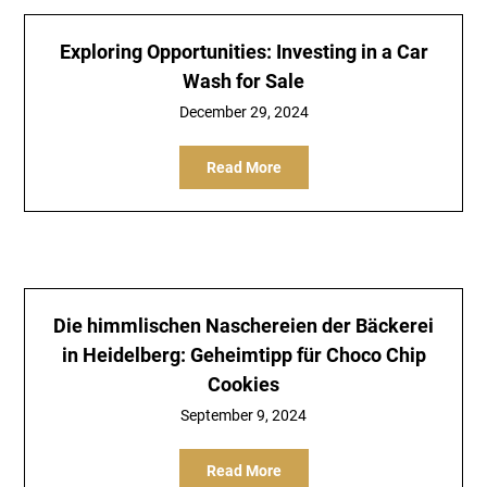
Exploring Opportunities: Investing in a Car
Wash for Sale
December 29, 2024
Read More
Die himmlischen Naschereien der Bäckerei
in Heidelberg: Geheimtipp für Choco Chip
Cookies
September 9, 2024
Read More