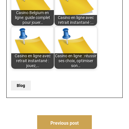
Casino Belgium en
ligne: guide complet
Casino en ligne avec
pour jouer…
retrait instantané :…
Casino en ligne avec
Casino en ligne : réussir
retrait instantané :
ses choix, optimiser
jouez,…
son…
Blog
Post
Previous post
navigation