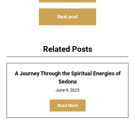
Next post
Related Posts
A Journey Through the Spiritual Energies of
Sedona
June 9, 2025
Read More