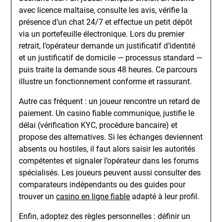
avec licence maltaise, consulte les avis, vérifie la
présence d’un chat 24/7 et effectue un petit dépôt
via un portefeuille électronique. Lors du premier
retrait, l’opérateur demande un justificatif d’identité
et un justificatif de domicile — processus standard —
puis traite la demande sous 48 heures. Ce parcours
illustre un fonctionnement conforme et rassurant.
Autre cas fréquent : un joueur rencontre un retard de
paiement. Un casino fiable communique, justifie le
délai (vérification KYC, procédure bancaire) et
propose des alternatives. Si les échanges deviennent
absents ou hostiles, il faut alors saisir les autorités
compétentes et signaler l’opérateur dans les forums
spécialisés. Les joueurs peuvent aussi consulter des
comparateurs indépendants ou des guides pour
trouver un
casino en ligne fiable
adapté à leur profil.
Enfin, adoptez des règles personnelles : définir un