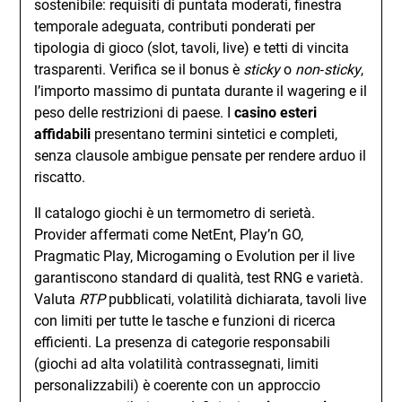
sostenibile: requisiti di puntata moderati, finestra
temporale adeguata, contributi ponderati per
tipologia di gioco (slot, tavoli, live) e tetti di vincita
trasparenti. Verifica se il bonus è
sticky
o
non‑sticky
,
l’importo massimo di puntata durante il wagering e il
peso delle restrizioni di paese. I
casino esteri
affidabili
presentano termini sintetici e completi,
senza clausole ambigue pensate per rendere arduo il
riscatto.
Il catalogo giochi è un termometro di serietà.
Provider affermati come NetEnt, Play’n GO,
Pragmatic Play, Microgaming o Evolution per il live
garantiscono standard di qualità, test RNG e varietà.
Valuta
RTP
pubblicati, volatilità dichiarata, tavoli live
con limiti per tutte le tasche e funzioni di ricerca
efficienti. La presenza di categorie responsabili
(giochi ad alta volatilità contrassegnati, limiti
personalizzabili) è coerente con un approccio