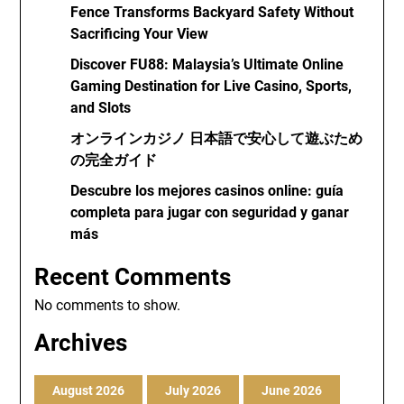
Fence Transforms Backyard Safety Without
Sacrificing Your View
Discover FU88: Malaysia’s Ultimate Online
Gaming Destination for Live Casino, Sports,
and Slots
オンラインカジノ 日本語で安心して遊ぶため
の完全ガイド
Descubre los mejores casinos online: guía
completa para jugar con seguridad y ganar
más
Recent Comments
No comments to show.
Archives
August 2026
July 2026
June 2026