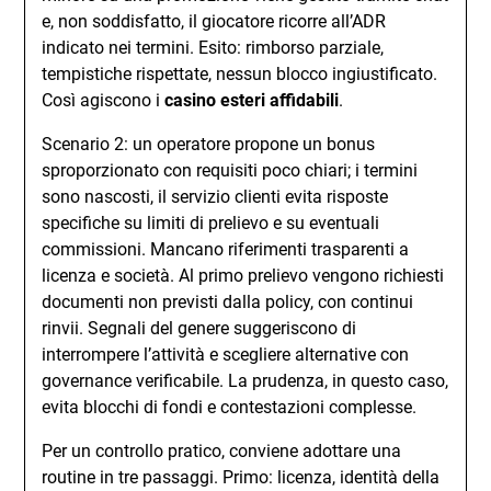
e, non soddisfatto, il giocatore ricorre all’ADR
indicato nei termini. Esito: rimborso parziale,
tempistiche rispettate, nessun blocco ingiustificato.
Così agiscono i
casino esteri affidabili
.
Scenario 2: un operatore propone un bonus
sproporzionato con requisiti poco chiari; i termini
sono nascosti, il servizio clienti evita risposte
specifiche su limiti di prelievo e su eventuali
commissioni. Mancano riferimenti trasparenti a
licenza e società. Al primo prelievo vengono richiesti
documenti non previsti dalla policy, con continui
rinvii. Segnali del genere suggeriscono di
interrompere l’attività e scegliere alternative con
governance verificabile. La prudenza, in questo caso,
evita blocchi di fondi e contestazioni complesse.
Per un controllo pratico, conviene adottare una
routine in tre passaggi. Primo: licenza, identità della