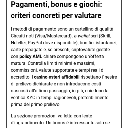
Pagamenti, bonus e giochi:
criteri concreti per valutare
I metodi di pagamento sono un cartellino di qualità.
Circuiti noti (Visa/Mastercard),
e‑wallet
seri (Skrill,
Neteller, PayPal dove disponibile), bonifici istantanei,
carte prepagate e, se presenti, criptovalute gestite
con
policy AML
chiare compongono un’offerta
matura. Controlla limiti minimi e massimi,
commissioni, valute supportate e tempi reali di
accredito. I
casino esteri affidabili
rispettano finestre
di prelievo dichiarate e non introducono costi
nascosti all’ultimo passaggio; in più, chiedono la
verifica KYC in tempi ragionevoli, preferibilmente
prima del primo prelievo.
La sezione promozioni va letta con lente
d’ingrandimento. Un bonus è interessante solo se