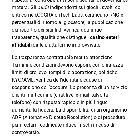
matura. Gli
audit
indipendenti sui giochi, svolti da
enti come eCOGRA o iTech Labs, certificano RNG e
percentuali di ritorno al giocatore; la pubblicazione
dei report o dei sigilli di verifica aggiunge
trasparenza, qualità che distingue i
casino esteri
affidabili
dalle piattaforme improvvisate.
La trasparenza contrattuale merita attenzione.
Termini e condizioni devono esporre con chiarezza
limiti di prelievo, tempi di elaborazione, politiche
KYC/AML, verifica dell’identità e cause di
sospensione dell’account. La presenza di un servizio
clienti multicanale (chat live, e‑mail, talvolta
telefono) con risposta rapida e in più lingue
aumenta la fiducia. La disponibilità di un organismo
ADR (Alternative Dispute Resolution) o di procedure
per i reclami codificate riduce i rischi in caso di
controversie.