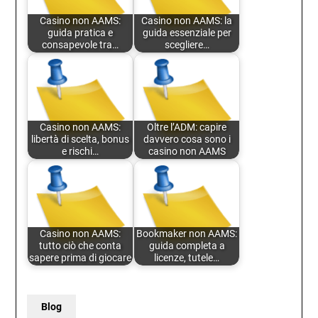
Casino non AAMS:
Casino non AAMS: la
guida pratica e
guida essenziale per
consapevole tra…
scegliere…
Casino non AAMS:
Oltre l’ADM: capire
libertà di scelta, bonus
davvero cosa sono i
e rischi…
casino non AAMS
Casino non AAMS:
Bookmaker non AAMS:
tutto ciò che conta
guida completa a
sapere prima di giocare
licenze, tutele…
Blog