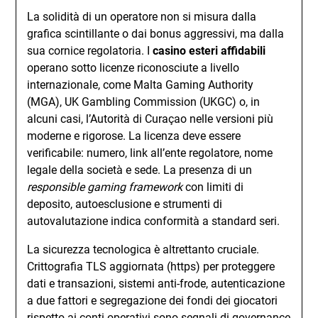
La solidità di un operatore non si misura dalla
grafica scintillante o dai bonus aggressivi, ma dalla
sua cornice regolatoria. I
casino esteri affidabili
operano sotto licenze riconosciute a livello
internazionale, come Malta Gaming Authority
(MGA), UK Gambling Commission (UKGC) o, in
alcuni casi, l’Autorità di Curaçao nelle versioni più
moderne e rigorose. La licenza deve essere
verificabile: numero, link all’ente regolatore, nome
legale della società e sede. La presenza di un
responsible gaming framework
con limiti di
deposito, autoesclusione e strumenti di
autovalutazione indica conformità a standard seri.
La sicurezza tecnologica è altrettanto cruciale.
Crittografia TLS aggiornata (https) per proteggere
dati e transazioni, sistemi anti-frode, autenticazione
a due fattori e segregazione dei fondi dei giocatori
rispetto ai conti operativi sono segnali di governance