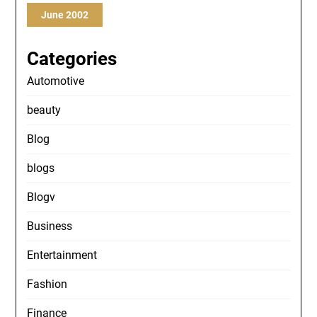
June 2002
Categories
Automotive
beauty
Blog
blogs
Blogv
Business
Entertainment
Fashion
Finance