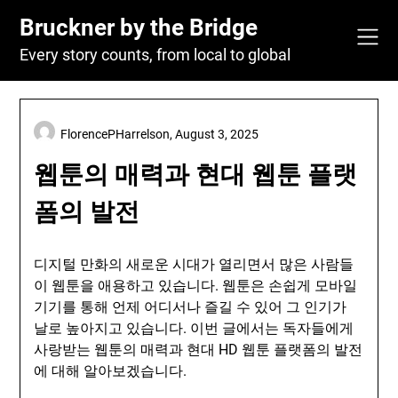
Skip
Bruckner by the Bridge
to
content
Every story counts, from local to global
FlorencePHarrelson,
August 3, 2025
웹툰의 매력과 현대 웹툰 플랫
폼의 발전
디지털 만화의 새로운 시대가 열리면서 많은 사람들
이 웹툰을 애용하고 있습니다. 웹툰은 손쉽게 모바일
기기를 통해 언제 어디서나 즐길 수 있어 그 인기가
날로 높아지고 있습니다. 이번 글에서는 독자들에게
사랑받는 웹툰의 매력과 현대 HD 웹툰 플랫폼의 발전
에 대해 알아보겠습니다.