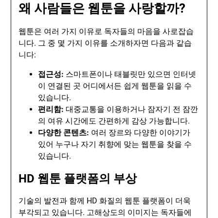
왜 사람들은 웹툰을 사랑할까?
웹툰은 여러 가지 이유로 독자들의 마음을 사로잡습
니다. 그 중 몇 가지 이유를 소개하자면 다음과 같습
니다:
접근성:
스마트폰이나 태블릿만 있으면 인터넷
이 연결된 곳 어디에서든 쉽게 웹툰을 읽을 수
있습니다.
편리함:
대중교통을 이용하거나 잠자기 전 잠깐
의 여유 시간에도 간편하게 감상 가능합니다.
다양한 콘텐츠:
여러 장르와 다양한 이야기가
있어 누구나 자기 취향에 맞는 웹툰을 찾을 수
있습니다.
HD 웹툰 플랫폼의 부상
기술의 발전과 함께 HD 화질의 웹툰 플랫폼이 더욱
부각되고 있습니다. 고해상도의 이미지는 독자들에