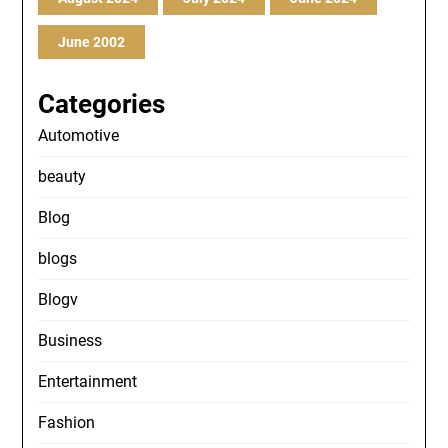
June 2002
Categories
Automotive
beauty
Blog
blogs
Blogv
Business
Entertainment
Fashion