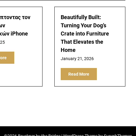
πτοντας τον
Beautifully Built:
ων
Turning Your Dog’s
κών iPhone
Crate into Furniture
That Elevates the
025
Home
ore
January 21, 2026
Read More