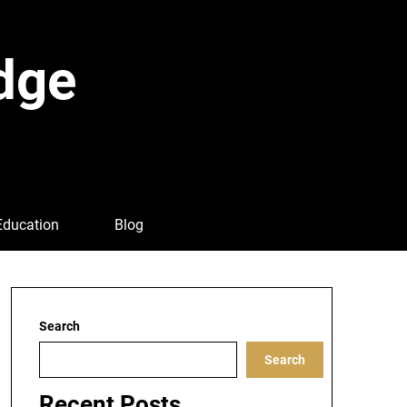
dge
Education
Blog
Search
Search
Recent Posts