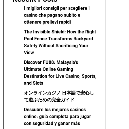
I migliori consigli per scegliere i
casino che pagano subito e
ottenere prelievi rapidi
The Invisible Shield: How the Right
Pool Fence Transforms Backyard
Safety Without Sacrificing Your
View
Discover FU88: Malaysia’s
Ultimate Online Gaming
Destination for Live Casino, Sports,
and Slots
オンラインカジノ 日本語で安心し
て遊ぶための完全ガイド
Descubre los mejores casinos
online: guía completa para jugar
con seguridad y ganar más