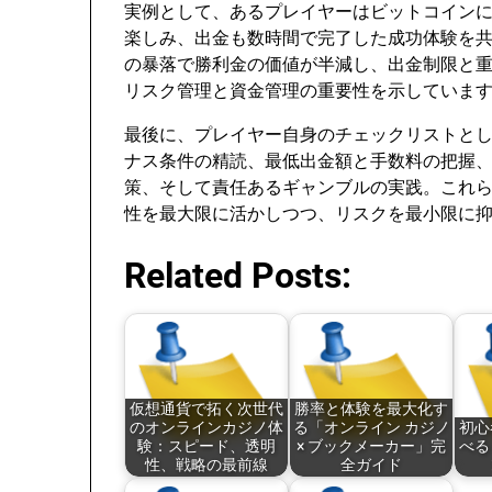
実例として、あるプレイヤーはビットコイン
楽しみ、出金も数時間で完了した成功体験を
の暴落で勝利金の価値が半減し、出金制限と
リスク管理と資金管理の重要性を示していま
最後に、プレイヤー自身のチェックリストと
ナス条件の精読、最低出金額と手数料の把握、
策、そして責任あるギャンブルの実践。これ
性を最大限に活かしつつ、リスクを最小限に
Related Posts:
仮想通貨で拓く次世代
勝率と体験を最大化す
のオンラインカジノ体
る「オンライン カジノ
初心
験：スピード、透明
× ブックメーカー」完
べる
性、戦略の最前線
全ガイド