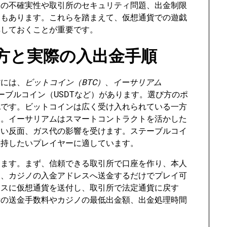
制の不確実性や取引所のセキュリティ問題、出金制限
クもあります。これらを踏まえて、仮想通貨での遊戯
解しておくことが重要です。
方と実際の入出金手順
貨には、
ビットコイン（BTC）
、
イーサリアム
ーブルコイン（USDTなど）があります。選び方のポ
況
です。ビットコインは広く受け入れられている一方
す。イーサリアムはスマートコントラクトを活かした
多い反面、ガス代の影響を受けます。ステーブルコイ
維持したいプレイヤーに適しています。
ります。まず、信頼できる取引所で口座を作り、本人
後、カジノの入金アドレスへ送金するだけでプレイ可
レスに仮想通貨を送付し、取引所で法定通貨に戻す
所の送金手数料やカジノの最低出金額、出金処理時間