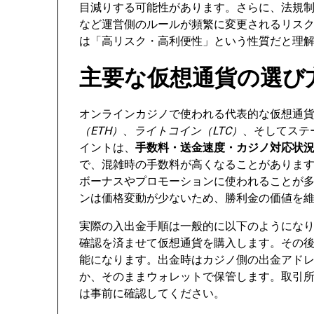
目減りする可能性があります。さらに、法規
など運営側のルールが頻繁に変更されるリス
は「高リスク・高利便性」という性質だと理
主要な仮想通貨の選び
オンラインカジノで使われる代表的な仮想通
（ETH）
、
ライトコイン（LTC）
、そしてステ
イントは、
手数料・送金速度・カジノ対応状
で、混雑時の手数料が高くなることがありま
ボーナスやプロモーションに使われることが
ンは価格変動が少ないため、勝利金の価値を
実際の入出金手順は一般的に以下のようにな
確認を済ませて仮想通貨を購入します。その
能になります。出金時はカジノ側の出金アド
か、そのままウォレットで保管します。取引
は事前に確認してください。