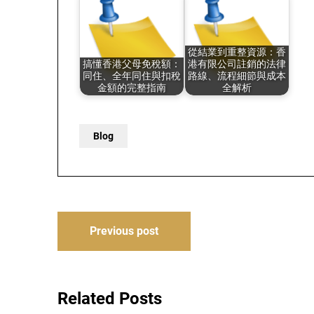
從結業到重整資源：香
搞懂香港父母免稅額：
港有限公司註銷的法律
同住、全年同住與扣稅
路線、流程細節與成本
金額的完整指南
全解析
Blog
Post
Previous post
navigation
Related Posts