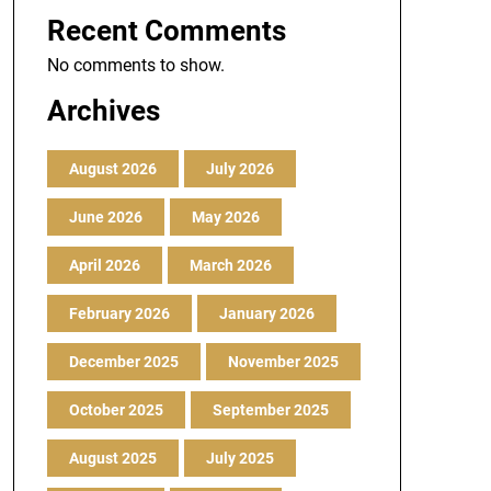
Recent Comments
No comments to show.
Archives
August 2026
July 2026
June 2026
May 2026
April 2026
March 2026
February 2026
January 2026
December 2025
November 2025
October 2025
September 2025
August 2025
July 2025