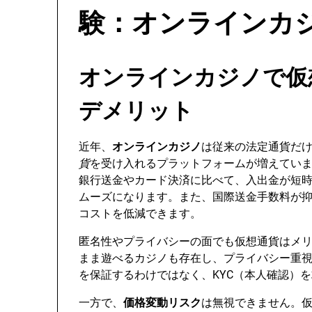
験：オンラインカ
オンラインカジノで仮
デメリット
近年、
オンラインカジノ
は従来の法定通貨だ
貨
を受け入れるプラットフォームが増えてい
銀行送金やカード決済に比べて、入出金が短
ムーズになります。また、国際送金手数料が
コストを低減できます。
匿名性やプライバシーの面でも仮想通貨はメ
まま遊べるカジノも存在し、プライバシー重
を保証するわけではなく、KYC（本人確認）
一方で、
価格変動リスク
は無視できません。