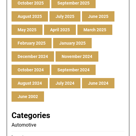
October 2025
September 2025
August 2025
July 2025
June 2025
May 2025
April 2025
March 2025
February 2025
January 2025
December 2024
November 2024
October 2024
September 2024
August 2024
July 2024
June 2024
June 2002
Categories
Automotive