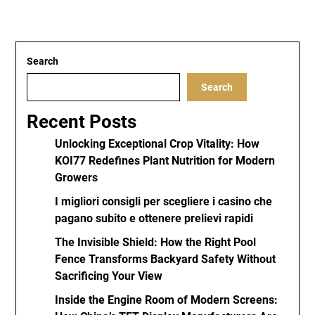
Search
Search
Recent Posts
Unlocking Exceptional Crop Vitality: How
KOI77 Redefines Plant Nutrition for Modern
Growers
I migliori consigli per scegliere i casino che
pagano subito e ottenere prelievi rapidi
The Invisible Shield: How the Right Pool
Fence Transforms Backyard Safety Without
Sacrificing Your View
Inside the Engine Room of Modern Screens: