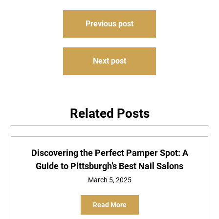
Post
Previous post
navigation
Next post
Related Posts
Discovering the Perfect Pamper Spot: A
Guide to Pittsburgh’s Best Nail Salons
March 5, 2025
Read More