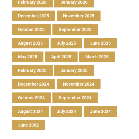
February 2026
January 2026
December 2025
November 2025
October 2025
September 2025
August 2025
July 2025
June 2025
May 2025
April 2025
March 2025
February 2025
January 2025
December 2024
November 2024
October 2024
September 2024
August 2024
July 2024
June 2024
June 2002