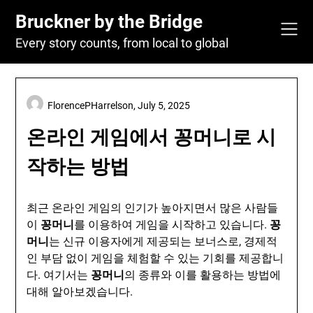
Skip
Bruckner by the Bridge
to
content
Every story counts, from local to global
FlorencePHarrelson,
July 5, 2025
온라인 게임에서 꽁머니로 시
작하는 방법
최근 온라인 게임의 인기가 높아지면서 많은 사람들
이
꽁머니
를 이용하여 게임을 시작하고 있습니다.
꽁
머니
는 신규 이용자에게 제공되는 보너스로, 경제적
인 부담 없이 게임을 체험할 수 있는 기회를 제공합니
다. 여기서는
꽁머니
의 종류와 이를 활용하는 방법에
대해 알아보겠습니다.