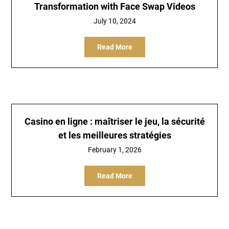
Transformation with Face Swap Videos
July 10, 2024
Read More
Casino en ligne : maîtriser le jeu, la sécurité
et les meilleures stratégies
February 1, 2026
Read More