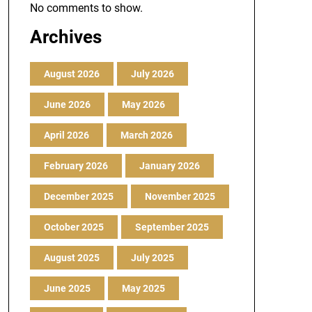
No comments to show.
Archives
August 2026
July 2026
June 2026
May 2026
April 2026
March 2026
February 2026
January 2026
December 2025
November 2025
October 2025
September 2025
August 2025
July 2025
June 2025
May 2025