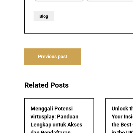
Blog
Post
Previous post
navigation
Related Posts
Menggali Potensi
Unlock t
virtusplay
: Panduan
Your Insi
Lengkap untuk Akses
the Best
dan Pendaftaran
in the UK