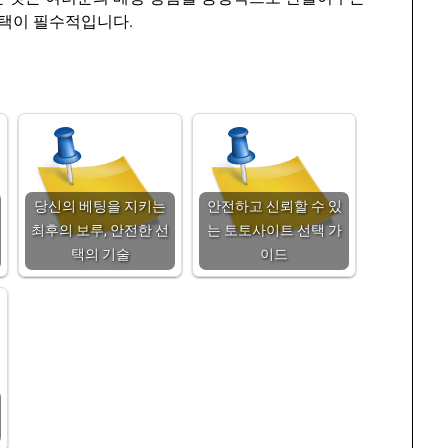
선택이 필수적입니다.
당신의 베팅을 지키는
안전하고 신뢰할 수 있
최후의 보루, 안전한 선
는 토토사이트 선택 가
택의 기술
이드