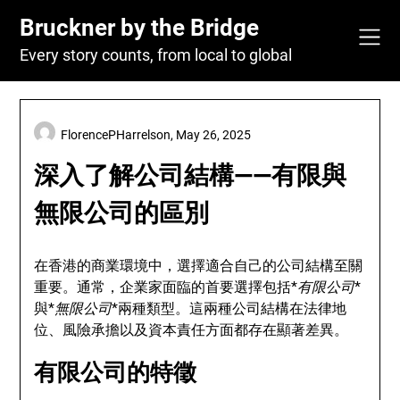
Skip
Bruckner by the Bridge
to
content
Every story counts, from local to global
FlorencePHarrelson,
May 26, 2025
深入了解公司結構——有限與
無限公司的區別
在香港的商業環境中，選擇適合自己的公司結構至關
重要。通常，企業家面臨的首要選擇包括*
有限公司
*
與*
無限公司
*兩種類型。這兩種公司結構在法律地
位、風險承擔以及資本責任方面都存在顯著差異。
有限公司的特徵