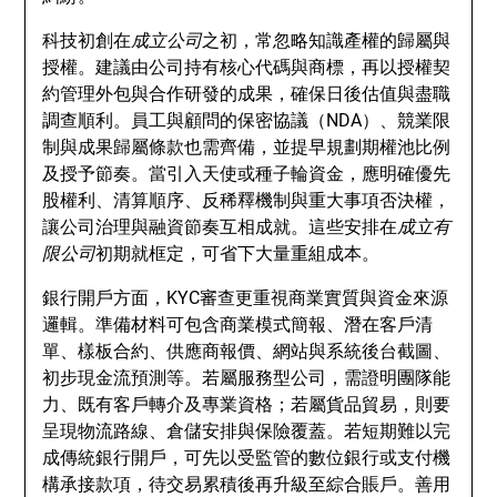
科技初創在
成立公司
之初，常忽略知識產權的歸屬與
授權。建議由公司持有核心代碼與商標，再以授權契
約管理外包與合作研發的成果，確保日後估值與盡職
調查順利。員工與顧問的保密協議（NDA）、競業限
制與成果歸屬條款也需齊備，並提早規劃期權池比例
及授予節奏。當引入天使或種子輪資金，應明確優先
股權利、清算順序、反稀釋機制與重大事項否決權，
讓公司治理與融資節奏互相成就。這些安排在
成立有
限公司
初期就框定，可省下大量重組成本。
銀行開戶方面，KYC審查更重視商業實質與資金來源
邏輯。準備材料可包含商業模式簡報、潛在客戶清
單、樣板合約、供應商報價、網站與系統後台截圖、
初步現金流預測等。若屬服務型公司，需證明團隊能
力、既有客戶轉介及專業資格；若屬貨品貿易，則要
呈現物流路線、倉儲安排與保險覆蓋。若短期難以完
成傳統銀行開戶，可先以受監管的數位銀行或支付機
構承接款項，待交易累積後再升級至綜合賬戶。善用