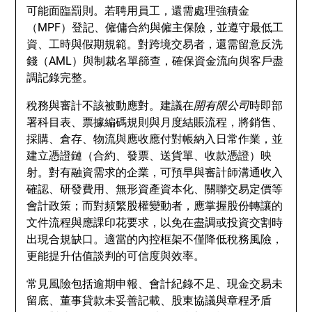
可能面臨罰則。若聘用員工，還需處理強積金
（MPF）登記、僱傭合約與僱主保險，並遵守最低工
資、工時與假期規範。對跨境交易者，還需留意反洗
錢（AML）與制裁名單篩查，確保資金流向與客戶盡
調記錄完整。
稅務與審計不該被動應對。建議在
開有限公司
時即部
署科目表、票據編碼規則與月度結賬流程，將銷售、
採購、倉存、物流與應收應付對帳納入日常作業，並
建立憑證鏈（合約、發票、送貨單、收款憑證）映
射。對有融資需求的企業，可預早與審計師溝通收入
確認、研發費用、無形資產資本化、關聯交易定價等
會計政策；而對頻繁股權變動者，應掌握股份轉讓的
文件流程與應課印花要求，以免在盡調或投資交割時
出現合規缺口。適當的內控框架不僅降低稅務風險，
更能提升估值談判的可信度與效率。
常見風險包括逾期申報、會計紀錄不足、現金交易未
留底、董事貸款未妥善記載、股東協議與章程矛盾