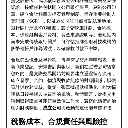
提交註冊後，成功核準會獲發公司註冊證書與商業登
記證。接續任務包括開立公司銀行賬戶、刻制公司印
章、建立會計科目與檔案管理制度、備存重要控制人
登記冊（SCR），以及於公司註冊處登記法定地址。
銀行開戶涉及KYC審查，需提交營運計劃、合約樣
本、供應鏈與客戶資料、資金來源證明等。若短期內
尚未完成傳統銀行開戶，可評估持牌金融科技機構的
多幣種帳戶作為過渡，以確保收付款不中斷。
合規節點也要及早排程。每年需提交周年申報表、更
新商業登記、安排審計與報稅。新創在
註冊公司
後常
忽略的，是實際交易開始前就要建立憑證留存流程，
確立發票、合約、物流與收款紀錄的對應關係，以便
審計與稅務查核。從第一張單據起就標準化，能大幅
降低日後補帳與被質詢的風險。整體而言，從提交申
請到取得證書可能短至數個工作天，若搭配清楚的治
理與財務制度，
成立公司
與啟動營運便能無縫銜接。
稅務成本、合規責任與風險控