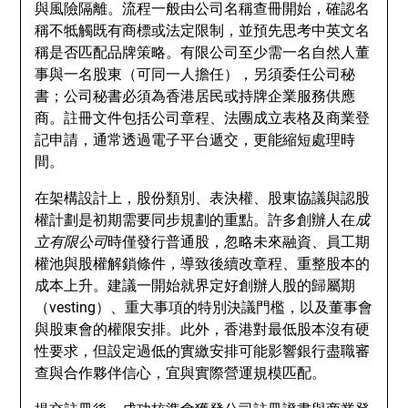
與風險隔離。流程一般由公司名稱查冊開始，確認名
稱不牴觸既有商標或法定限制，並預先思考中英文名
稱是否匹配品牌策略。有限公司至少需一名自然人董
事與一名股東（可同一人擔任），另須委任公司秘
書；公司秘書必須為香港居民或持牌企業服務供應
商。註冊文件包括公司章程、法團成立表格及商業登
記申請，通常透過電子平台遞交，更能縮短處理時
間。
在架構設計上，股份類別、表決權、股東協議與認股
權計劃是初期需要同步規劃的重點。許多創辦人在
成
立有限公司
時僅發行普通股，忽略未來融資、員工期
權池與股權解鎖條件，導致後續改章程、重整股本的
成本上升。建議一開始就界定好創辦人股的歸屬期
（vesting）、重大事項的特別決議門檻，以及董事會
與股東會的權限安排。此外，香港對最低股本沒有硬
性要求，但設定過低的實繳安排可能影響銀行盡職審
查與合作夥伴信心，宜與實際營運規模匹配。