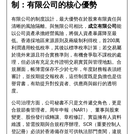
制：有限公司的核心優勢
有限公司的制度設計，最大優勢在於股東有限責任與
清晰的風險隔離。與無限公司相比，
成立有限公司
能
以公司資產承擔經營風險，將個人資產暴露降至最
低。香港採地區來源原則及兩級制利得稅，首200萬
利潤適用較低稅率，其後以標準稅率計算；若交易屬
於境外來源且符合實務準則，有機會爭取不課稅的處
理，但必須有充足文件證明交易實質與管理地點。合
規層面，帳簿需保存不少於七年，年度財務報表須經
審計，並按期提交報稅表，這些制度既是負擔也是信
譽背書，有助提升對投資者、供應商與銀行的透明
度。
公司治理方面，公司秘書不只是文件遞交角色，更是
合規節奏管理者。周年申報（NAR1）、董事與股東
變更、股份發行或轉讓、章程修訂、實益擁有人資料
維護，皆需按期與合規程序辦理。SCR（重要控制人
登記冊）必須於香港備存並可供執法部門查閱，違規