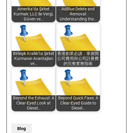
Amerika’da Şirket
AdBlue Delete and
Kurmak: LLC ile Vergi,
Removal:
Güven ve…
Understanding the…
Birleşik Krallık’ta Şirket
香港創業必讀：掌握開
Kurmanın Avantajları
公司費用與公司註冊費
ve…
的完整實務指南
Beyond the Exhaust: A
Beyond Quick Fixes: A
Clear-Eyed Look at
Clear-Eyed Guide to
Diesel…
Diesel…
Blog