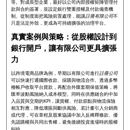
等。對成長型企業，最好以公司內部授權矩陣管理付
款與合約簽署，並設定銀行雙重授權及付款備查機
制。從制度面把風險前置處理，能讓
註冊有限公司
不
只是法定外殼，更成為可持續擴張的治理平台。
真實案例與策略：從股權設計到
銀行開戶，讓有限公司更具擴張
力
以跨境電商品牌為例，早期以有限公司進行
註冊公司
可以快速打通國際收款、採購與物流合作。透過多幣
種帳戶收取平台貨款，再配合外匯套期保值策略，將
匯率波動風險納入成本模型。同時在供應鏈合約中加
入品質與交期的KPI，讓貨權、付款節點與物流保險
相互對應，降低壞賬與斷供風險。若計畫引入分銷商
或代理，可在章程及股東協議中加入反稀釋條款、優
先認購權與共同出售權，避免後續投資進場時的股權
糾紛。