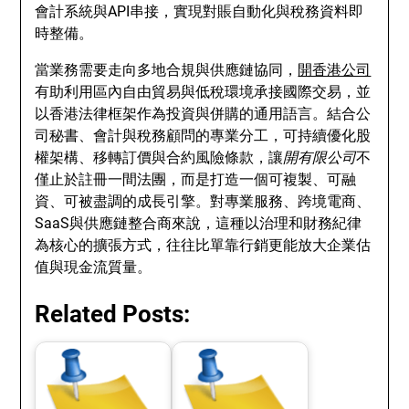
會計系統與API串接，實現對賬自動化與稅務資料即
時整備。
當業務需要走向多地合規與供應鏈協同，
開香港公司
有助利用區內自由貿易與低稅環境承接國際交易，並
以香港法律框架作為投資與併購的通用語言。結合公
司秘書、會計與稅務顧問的專業分工，可持續優化股
權架構、移轉訂價與合約風險條款，讓
開有限公司
不
僅止於註冊一間法團，而是打造一個可複製、可融
資、可被盡調的成長引擎。對專業服務、跨境電商、
SaaS與供應鏈整合商來說，這種以治理和財務紀律
為核心的擴張方式，往往比單靠行銷更能放大企業估
值與現金流質量。
Related Posts: