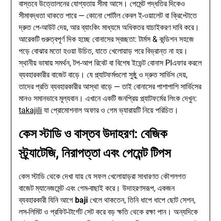
বাস্তবে উত্তোলনের যোগ্যতায় সীমা আসে। পেমেন্ট পদ্ধতির দিকেও
সীমাবদ্ধতা থাকতে পারে — কোনো পোর্টাল কেবল ই-ওয়ালেট বা ক্রিপ্টোতে
দ্রুত পে-আউট দেয়, আর ব্যাংকিং মাধ্যমে অধিকতর যাচাইকরণ দাবি করে।
আরেকটি গুরুত্বপূর্ণ দিক হচ্ছে বোনাসের স্বচ্ছতা: টার্মস & কন্ডিশন সহজে
পড়ে বোঝার মতো হওয়া উচিত, যাতে খেলোয়াড় পরে বিভ্রান্ত না হয়।
স্থানীয় ভাষায় সমর্থন, টপ-আপ রিবেট বা বিশেষ ইভেন্ট বোনাস Plএফার করলে
ব্যবহারকারীর বাজেট বাড়ে। যে প্ল্যাটফর্মগুলো সুষ্ঠু ও দ্রুত সার্ভিস দেয়,
তাদের প্রতি ব্যবহারকারীর আস্থা বাড়ে — তাই বোনাসের পাশাপাশি সার্ভিসের
মানও সমানভাবে মূল্যবান। এখানে একটি জনপ্রিয় প্ল্যাটফর্মের লিংক দেখুন:
takajili
যা প্রোমোশনাল অফার ও গেম ভ্যারায়টি নিয়ে পরিচিত।
কেস স্টাডি ও বাস্তব উদাহরণ: বেজিক
স্ট্র্যাটেজি, নিরাপত্তা এবং পেমেন্ট টিপস
কেস স্টাডি থেকে দেখা যায় যে সফল খেলোয়াড়রা সাধারণত কৌশলগত
বাজেট ম্যানেজমেন্ট এবং গেম-বাছাই করে। উদাহরণসরূপ, একজন
ব্যবহারকারী যিনি আগে
baji
খেলে থাকতেন, তিনি ধাপে ধাপে ছোট সেশন,
লস-লিমিট ও প্রফিট-টার্গেট সেট করে বড় ক্ষতি থেকে রক্ষা পান। অন্যদিকে