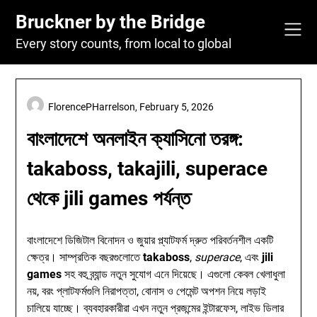
Skip
Bruckner by the Bridge
to
content
Every story counts, from local to global
FlorencePHarrelson,
February 5, 2026
বাংলাদেশে অনলাইন ক্যাসিনো তরঙ্গ:
takaboss, takajili, superace
থেকে jili games পর্যন্ত
বাংলাদেশে ডিজিটাল বিনোদন ও জুয়ার প্ল্যাটফর্ম দ্রুত পরিবর্তনশীল একটি
ক্ষেত্র। সাম্প্রতিক বছরগুলোতে
takaboss
,
superace
, এবং
jili
games
সহ বহু ব্র্যান্ড নতুন সুযোগ এনে দিয়েছে। এগুলো কেবল খেলাধুলা
নয়, বরং প্লাটফর্মগুলি নিরাপত্তা, বোনাস ও পেমেন্ট অপশন নিয়ে লড়াই
চালিয়ে যাচ্ছে। ব্যবহারকারীরা এখন নতুন প্রজন্মের ইন্টারফেস, লাইভ ডিলার