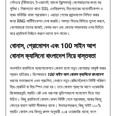
গেটওয়ে (বিটকয়েন, ই-ওয়ালেট, ব্যাংক ট্রান্সফার) খেলোয়াড়দের জন্য বড়
সুবিধা। নিরাপত্তা খাতে SSL এনক্রিপশন, দ্বি-স্তরের অথেনটিকেশন ও
ফ্রড মনিটরিং থাকা প্রয়োজন। এছাড়া গেমের র‍্যান্ডমনেস নিশ্চিত করার
জন্য RNG সার্টিফিকেশন দেখা জরুরি। সমস্ত ফিচার মিলিয়ে তুলনা করলে,
খেলোয়াড়রা তাদের বাজেট, খেলার ধরণ এবং জেতার সম্ভাবনার ওপর ভিত্তি
করে প্ল্যাটফর্ম নির্বাচন করলে ভালো ফল পাবেন।
বোনাস, প্রোমোশন এবং 100 সাইন আপ
বোনাস ক্যাসিনো বাংলাদেশ নিয়ে বাস্তবতা
অনলাইন ক্যাসিনো অ্যালোকেশনে বোনাস হলো নতুন খেলোয়াড় আকৃষ্ট করার
প্রধান হাতিয়ার। বিশেষভাবে
100 সাইন আপ বোনাস ক্যাসিনো বাংলাদেশ
ধরনের অফারগুলো এখন প্রচলিত, যেখানে নতুন রেজিস্ট্রেশনে নির্দিষ্ট পরিমাণ
ফ্রি ক্রেডিট বা ফ্রি স্পিন দেয়া হয়। তবে বোনাস গ্রহণের আগে ওয়েজারিং
রিকোয়ারমেন্ট, ম্যাচিং রেট এবং ধরা-পরা কন্ডিশনগুলো মনোযোগ দিয়ে পড়া
উচিত। কিছু প্ল্যাটফর্মে বোনাস কেবল নির্দিষ্ট গেমে প্রযোজ্য, আবার কিছূে
ক্ষেত্রে ক্যাশ আউট সীমাবদ্ধ থাকে। উদাহরণস্বরূপ, কিছু সাইট ১১০%
ম্যাচিং বোনাস দেয় কিন্তু রুলস অনুযায়ী ২০x ওয়েজারিং থাকে; ফলে