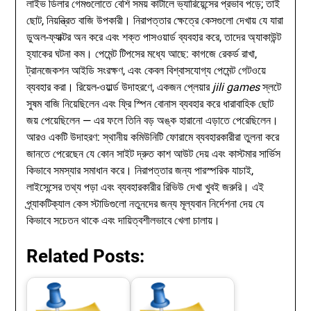
লাইভ ডিলার গেমগুলোতে বেশি সময় কাটালে ভ্যারিয়েন্সের প্রভাব পড়ে; তাই
ছোট, নিয়ন্ত্রিত বাজি উপকারী। নিরাপত্তার ক্ষেত্রে কেসগুলো দেখায় যে যারা
ডুঅল-ফ্যাক্টর অন করে এবং শক্ত পাসওয়ার্ড ব্যবহার করে, তাদের অ্যাকাউন্ট
হ্যাকের ঘটনা কম। পেমেন্ট টিপসের মধ্যে আছে: কাগজে রেকর্ড রাখা,
ট্রানজেকশন আইডি সংরক্ষণ, এবং কেবল বিশ্বাসযোগ্য পেমেন্ট গেটওয়ে
ব্যবহার করা। রিয়েল-ওয়ার্ল্ড উদাহরণে, একজন প্লেয়ার
jili games
স্লটে
সুষম বাজি নিয়েছিলেন এবং ফ্রি স্পিন বোনাস ব্যবহার করে ধারাবাহিক ছোট
জয় পেয়েছিলেন — এর ফলে তিনি বড় অঙ্ক হারানো এড়াতে পেরেছিলেন।
আরও একটি উদাহরণ: স্থানীয় কমিউনিটি ফোরামে ব্যবহারকারীরা তুলনা করে
জানতে পেরেছেন যে কোন সাইট দ্রুত কাশ আউট দেয় এবং কাস্টমার সার্ভিস
কিভাবে সমস্যার সমাধান করে। নিরাপত্তার জন্য পারস্পরিক যাচাই,
লাইসেন্সের তথ্য পড়া এবং ব্যবহারকারীর রিভিউ দেখা খুবই জরুরি। এই
প্র্যাকটিক্যাল কেস স্টাডিগুলো নতুনদের জন্য মূল্যবান নির্দেশনা দেয় যে
কিভাবে সচেতন থাকে এবং দায়িত্বশীলভাবে খেলা চালায়।
Related Posts: