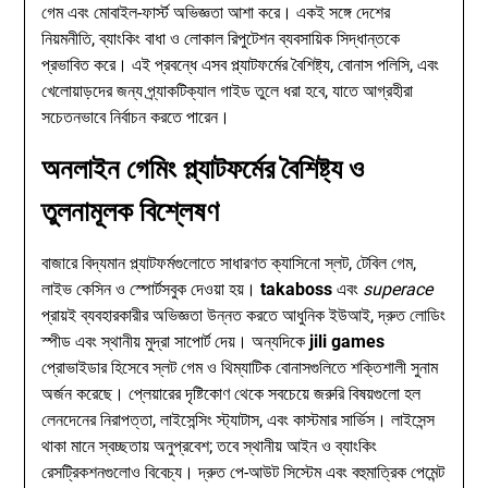
গেম এবং মোবাইল-ফার্স্ট অভিজ্ঞতা আশা করে। একই সঙ্গে দেশের
নিয়মনীতি, ব্যাংকিং বাধা ও লোকাল রিপুটেশন ব্যবসায়িক সিদ্ধান্তকে
প্রভাবিত করে। এই প্রবন্ধে এসব প্ল্যাটফর্মের বৈশিষ্ট্য, বোনাস পলিসি, এবং
খেলোয়াড়দের জন্য প্র্যাকটিক্যাল গাইড তুলে ধরা হবে, যাতে আগ্রহীরা
সচেতনভাবে নির্বাচন করতে পারেন।
অনলাইন গেমিং প্ল্যাটফর্মের বৈশিষ্ট্য ও
তুলনামূলক বিশ্লেষণ
বাজারে বিদ্যমান প্ল্যাটফর্মগুলোতে সাধারণত ক্যাসিনো স্লট, টেবিল গেম,
লাইভ কেসিন ও স্পোর্টসবুক দেওয়া হয়।
takaboss
এবং
superace
প্রায়ই ব্যবহারকারীর অভিজ্ঞতা উন্নত করতে আধুনিক ইউআই, দ্রুত লোডিং
স্পীড এবং স্থানীয় মুদ্রা সাপোর্ট দেয়। অন্যদিকে
jili games
প্রোভাইডার হিসেবে স্লট গেম ও থিম্যাটিক বোনাসগুলিতে শক্তিশালী সুনাম
অর্জন করেছে। প্লেয়ারের দৃষ্টিকোণ থেকে সবচেয়ে জরুরি বিষয়গুলো হল
লেনদেনের নিরাপত্তা, লাইসেন্সিং স্ট্যাটাস, এবং কাস্টমার সার্ভিস। লাইসেন্স
থাকা মানে স্বচ্ছতায় অনুপ্রবেশ; তবে স্থানীয় আইন ও ব্যাংকিং
রেসট্রিকশনগুলোও বিবেচ্য। দ্রুত পে-আউট সিস্টেম এবং বহুমাত্রিক পেমেন্ট