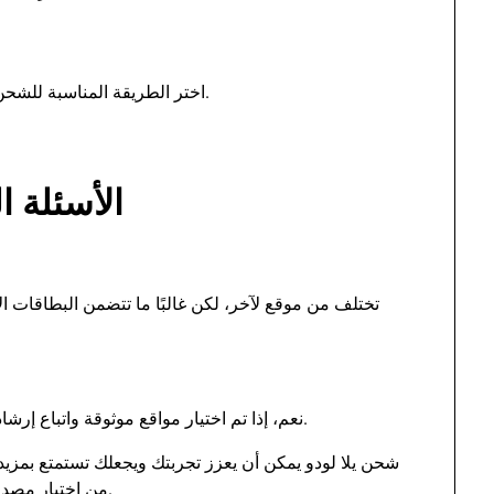
اختر الطريقة المناسبة للشحن، سواء عن طريق البطاقات أو التحويل البنكي.
الأسئلة ا
تختلف من موقع لآخر، لكن غالبًا ما تتضمن البطاقات الائ
نعم، إذا تم اختيار مواقع موثوقة واتباع إرشادات السلامة اللازمة، فإن عملية الشحن ستكون آمنة.
شحن يلا لودو يمكن أن يعزز تجربتك ويجعلك تستمتع بمزيد 
من اختيار مصدر موثوق واعتماد طرق دفع آمنة لتحقيق أفضل النتائج.