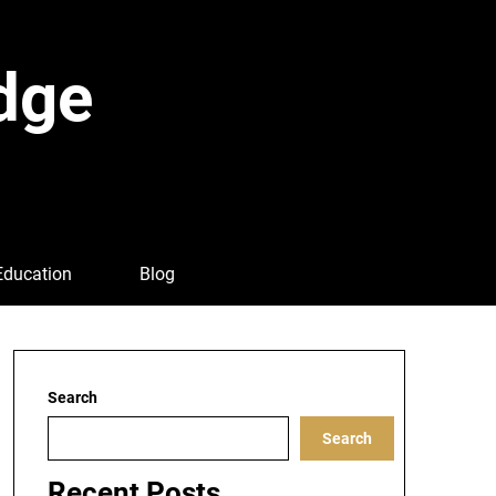
dge
Education
Blog
Search
Search
Recent Posts