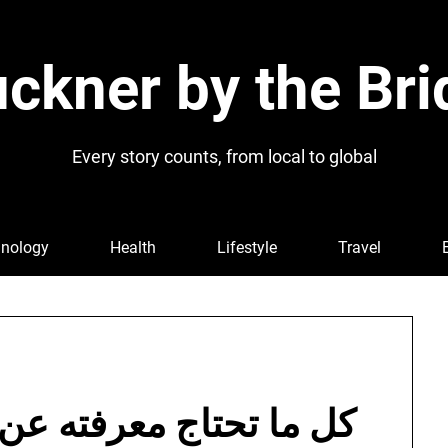
ckner by the Bri
Every story counts, from local to global
nology
Health
Lifestyle
Travel
كل ما تحتاج معرفته عن