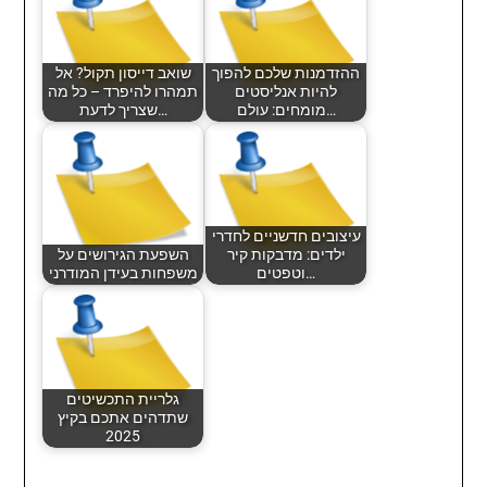
ההזדמנות שלכם להפוך
שואב דייסון תקול? אל
להיות אנליסטים
תמהרו להיפרד – כל מה
מומחים: עולם…
שצריך לדעת…
עיצובים חדשניים לחדרי
ילדים: מדבקות קיר
השפעת הגירושים על
וטפטים…
משפחות בעידן המודרני
גלריית התכשיטים
שתדהים אתכם בקיץ
2025