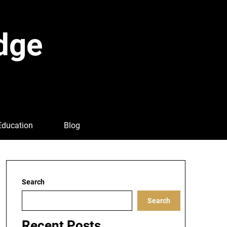
dge
Education
Blog
Search
Search
Recent Posts