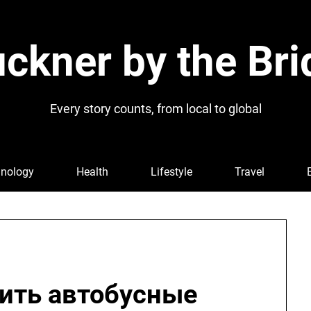
ckner by the Bri
Every story counts, from local to global
nology
Health
Lifestyle
Travel
пить автобусные